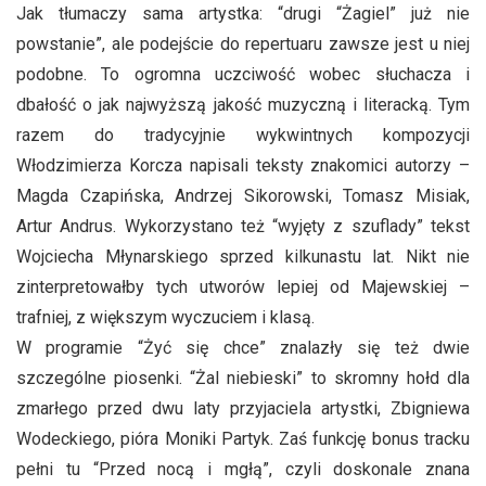
Jak tłumaczy sama artystka: “drugi “Żagiel” już nie
powstanie”, ale podejście do repertuaru zawsze jest u niej
podobne. To ogromna uczciwość wobec słuchacza i
dbałość o jak najwyższą jakość muzyczną i literacką. Tym
razem do tradycyjnie wykwintnych kompozycji
Włodzimierza Korcza napisali teksty znakomici autorzy –
Magda Czapińska, Andrzej Sikorowski, Tomasz Misiak,
Artur Andrus. Wykorzystano też “wyjęty z szuflady” tekst
Wojciecha Młynarskiego sprzed kilkunastu lat. Nikt nie
zinterpretowałby tych utworów lepiej od Majewskiej –
trafniej, z większym wyczuciem i klasą.
W programie “Żyć się chce” znalazły się też dwie
szczególne piosenki. “Żal niebieski” to skromny hołd dla
zmarłego przed dwu laty przyjaciela artystki, Zbigniewa
Wodeckiego, pióra Moniki Partyk. Zaś funkcję bonus tracku
pełni tu “Przed nocą i mgłą”, czyli doskonale znana