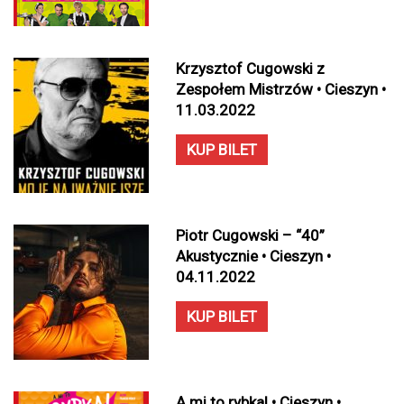
Krzysztof Cugowski z
Zespołem Mistrzów • Cieszyn •
11.03.2022
KUP BILET
Piotr Cugowski – “40”
Akustycznie • Cieszyn •
04.11.2022
KUP BILET
A mi to rybka! • Cieszyn •