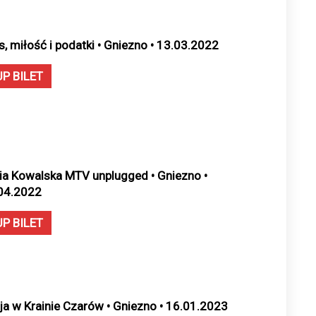
s, miłość i podatki • Gniezno • 13.03.2022
UP BILET
ia Kowalska MTV unplugged • Gniezno •
04.2022
UP BILET
cja w Krainie Czarów • Gniezno • 16.01.2023