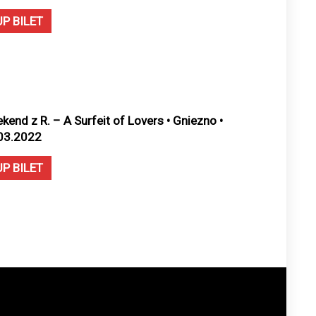
UP BILET
kend z R. – A Surfeit of Lovers • Gniezno •
03.2022
UP BILET