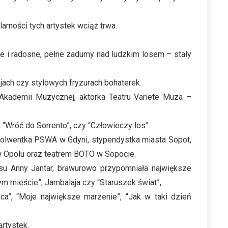
arności tych artystek wciąż trwa.
ne i radosne, pełne zadumy nad ludzkim losem – stały
jach czy stylowych fryzurach bohaterek.
Akademii Muzycznej, aktorka Teatru Variete Muza –
 “Wróć do Sorrento”, czy “Człowieczy los”.
olwentka PSWA w Gdyni, stypendystka miasta Sopot,
 w Opolu oraz teatrem BOTO w Sopocie.
u Anny Jantar, brawurowo przypomniała największe
łym mieście”, Jambalaja czy “Staruszek świat”,
ca”, “Moje największe marzenie”, “Jak w taki dzień
rtystek.