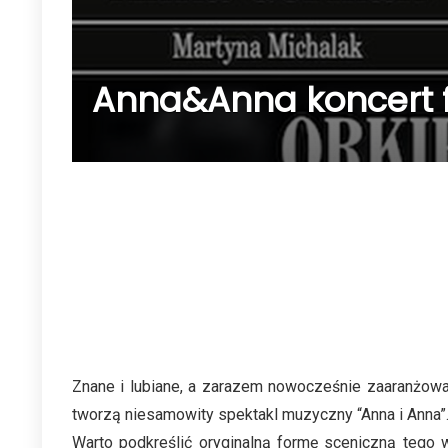
Anna&Anna koncert f
Znane i lubiane, a zarazem nowocześnie zaaranżowa
tworzą niesamowity spektakl muzyczny “Anna i Anna”
Warto podkreślić oryginalną formę sceniczną tego 