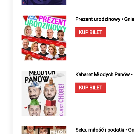
Prezent urodzinowy • Gni
KUP BILET
Kabaret Młodych Panów • 
KUP BILET
Seks, miłość i podatki • G