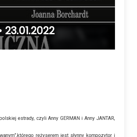
23.01.2022
polskiej estrady, czyli Anny GERMAN i Anny JANTAR,
owanym”,którego reżyserem jest słynny kompozytor i