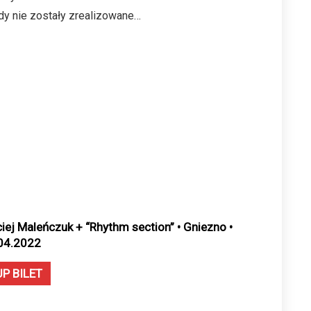
gdy nie zostały zrealizowane…
iej Maleńczuk + “Rhythm section” • Gniezno •
04.2022
UP BILET