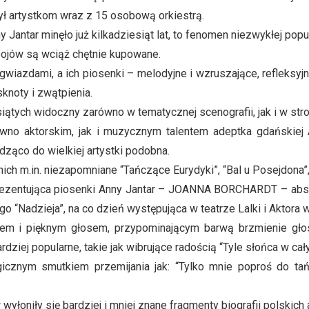
ł artystkom wraz z 15 osobową orkiestrą.
antar minęło już kilkadziesiąt lat, to fenomen niezwykłej popul
bojów są wciąż chętnie kupowane.
gwiazdami, a ich piosenki – melodyjne i wzruszające, refleksyj
knoty i zwątpienia.
iątych widoczny zarówno w tematycznej scenografii, jak i w stro
wno aktorskim, jak i muzycznym talentem adeptka gdańskiej 
ząco do wielkiej artystki podobna.
ch m.in. niezapomniane “Tańczące Eurydyki”, “Bal u Posejdona”,
prezentująca piosenki Anny Jantar – JOANNA BORCHARDT – abs
o “Nadzieja”, na co dzień występująca w teatrze Lalki i Aktora
iem i pięknym głosem, przypominającym barwą brzmienie głos
ardziej popularne, takie jak wibrujące radością “Tyle słońca w ca
icznym smutkiem przemijania jak: “Tylko mnie poproś do tań
oniły się bardziej i mniej znane fragmenty biografii polskich a