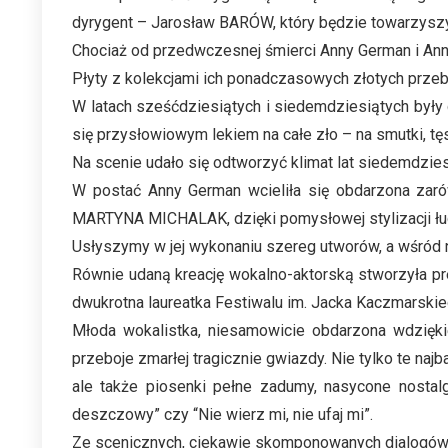
dyrygent – Jarosław BARÓW, który będzie towarzyszy
Chociaż od przedwczesnej śmierci Anny German i Anny J
Płyty z kolekcjami ich ponadczasowych złotych prze
W latach sześćdziesiątych i siedemdziesiątych były 
się przysłowiowym lekiem na całe zło – na smutki, tęs
Na scenie udało się odtworzyć klimat lat siedemdzies
W postać Anny German wcieliła się obdarzona zaró
MARTYNA MICHALAK, dzięki pomysłowej stylizacji łud
Usłyszymy w jej wykonaniu szereg utworów, a wśród ni
Równie udaną kreację wokalno-aktorską stworzyła 
dwukrotna laureatka Festiwalu im. Jacka Kaczmarskieg
Młoda wokalistka, niesamowicie obdarzona wdzięk
przeboje zmarłej tragicznie gwiazdy. Nie tylko te najb
ale także piosenki pełne zadumy, nasycone nostalg
deszczowy” czy “Nie wierz mi, nie ufaj mi”.
Ze scenicznych, ciekawie skomponowanych dialogów wył