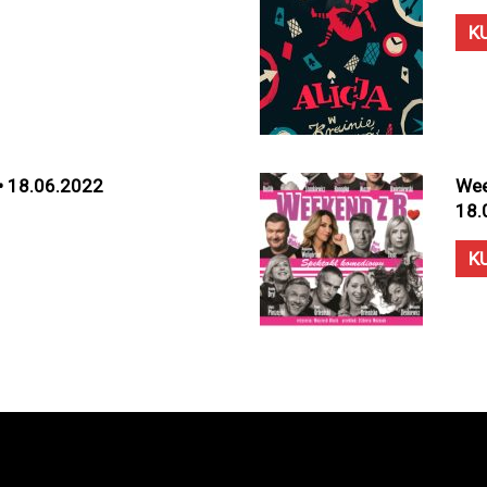
K
 • 18.06.2022
Wee
18.
K