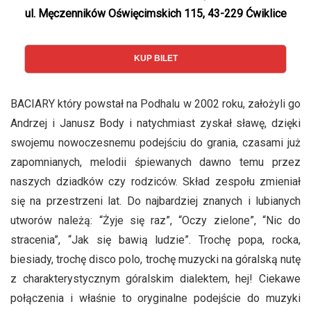
ul. Męczenników Oświęcimskich 115, 43-229 Ćwiklice
KUP BILET
BACIARY który powstał na Podhalu w 2002 roku, założyli go
Andrzej i Janusz Body i natychmiast zyskał sławę, dzięki
swojemu nowoczesnemu podejściu do grania, czasami już
zapomnianych, melodii śpiewanych dawno temu przez
naszych dziadków czy rodziców. Skład zespołu zmieniał
się na przestrzeni lat. Do najbardziej znanych i lubianych
utworów należą: “Żyje się raz”, “Oczy zielone”, “Nic do
stracenia”, “Jak się bawią ludzie”. Trochę popa, rocka,
biesiady, trochę disco polo, trochę muzycki na góralską nutę
z charakterystycznym góralskim dialektem, hej! Ciekawe
połączenia i właśnie to oryginalne podejście do muzyki