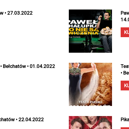
ów • 27.03.2022
Paw
14.
K
 • Bełchatów • 01.04.2022
Tea
• B
K
łchatów • 22.04.2022
Pik