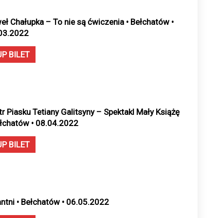
eł Chałupka – To nie są ćwiczenia • Bełchatów •
03.2022
UP BILET
tr Piasku Tetiany Galitsyny – Spektakl Mały Książę
ełchatów • 08.04.2022
UP BILET
antni • Bełchatów • 06.05.2022