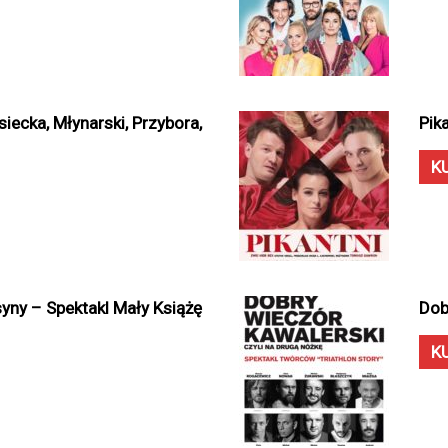
iecka, Młynarski, Przybora,
Pik
K
syny – Spektakl Mały Książę
Dob
K