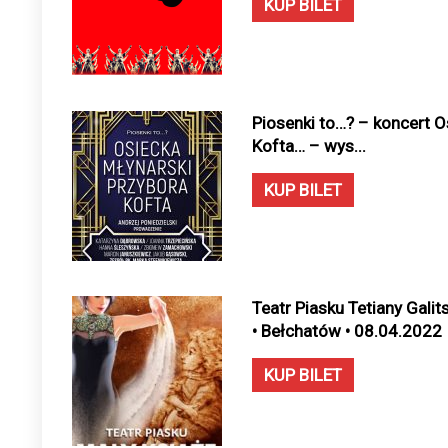
KUP BILET
Piosenki to…? – koncert Os
Kofta… – wys...
KUP BILET
Teatr Piasku Tetiany Galit
• Bełchatów • 08.04.2022
KUP BILET