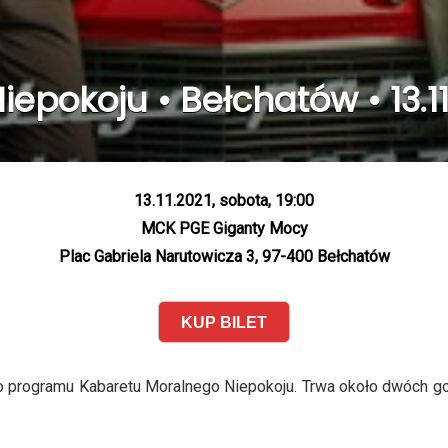
epokoju • Bełchatów • 13.11
13.11.2021, sobota, 19:00
MCK PGE Giganty Mocy
Plac Gabriela Narutowicza 3, 97-400 Bełchatów
KUP BILET
go programu Kabaretu Moralnego Niepokoju. Trwa około dwóch g