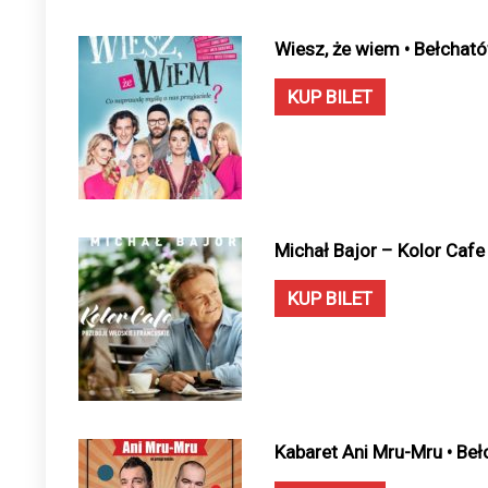
Wiesz, że wiem • Bełchat
KUP BILET
Michał Bajor – Kolor Cafe
KUP BILET
Kabaret Ani Mru-Mru • Be