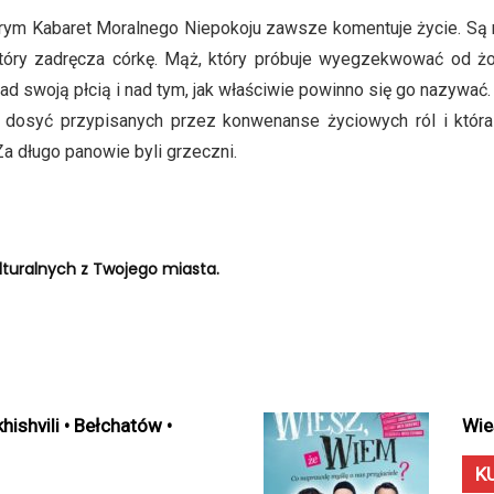
 którym Kabaret Moralnego Niepokoju zawsze komentuje życie. Są
, który zadręcza córkę. Mąż, który próbuje wyegzekwować od 
ad swoją płcią i nad tym, jak właściwie powinno się go nazywać.
a dosyć przypisanych przez konwenanse życiowych ról i któr
a długo panowie byli grzeczni.
turalnych z Twojego miasta.
ishvili • Bełchatów •
Wie
K