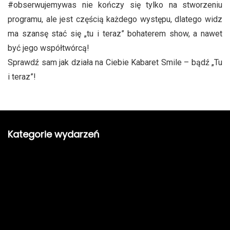
#obserwujemywas nie kończy się tylko na stworzeniu
programu, ale jest częścią każdego występu, dlatego widz
ma szansę stać się „tu i teraz” bohaterem show, a nawet
być jego współtwórcą!
Sprawdź sam jak działa na Ciebie Kabaret Smile – bądź „Tu
i teraz”!
Kategorie wydarzeń