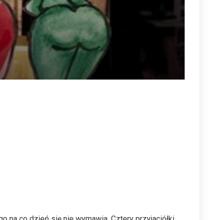
o na co dzień się nie wymawia. Cztery przyjaciółki,