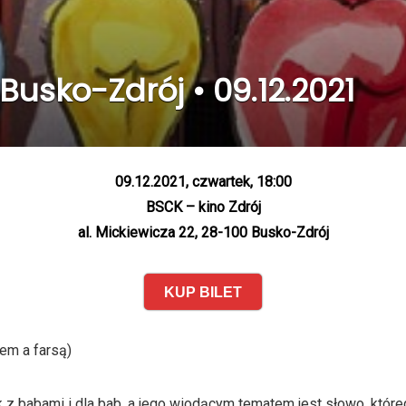
 Busko-Zdrój • 09.12.2021
09.12.2021, czwartek, 18:00
BSCK – kino Zdrój
al. Mickiewicza 22, 28-100 Busko-Zdrój
KUP BILET
lem a farsą)
 z babami i dla bab, a jego wiodącym tematem jest słowo, któreg