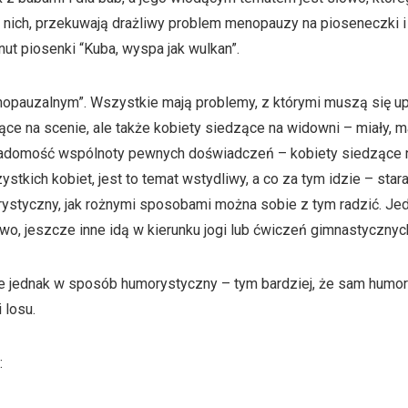
ich, przekuwają drażliwy problem menopauzy na pioseneczki i t
nut piosenki “Kuba, wyspa jak wulkan”.
opauzalnym”. Wszystkie mają problemy, z którymi muszą się up
ce na scenie, ale także kobiety siedzące na widowni – miały, maj
wiadomość wspólnoty pewnych doświadczeń – kobiety siedzące na
ich kobiet, jest to temat wstydliwy, a co za tym idzie – star
rystyczny, jak rożnymi sposobami można sobie z tym radzić. Jed
ictwo, jeszcze inne idą w kierunku jogi lub ćwiczeń gimnastycznyc
jednak w sposób humorystyczny – tym bardziej, że sam humor
 losu.
: