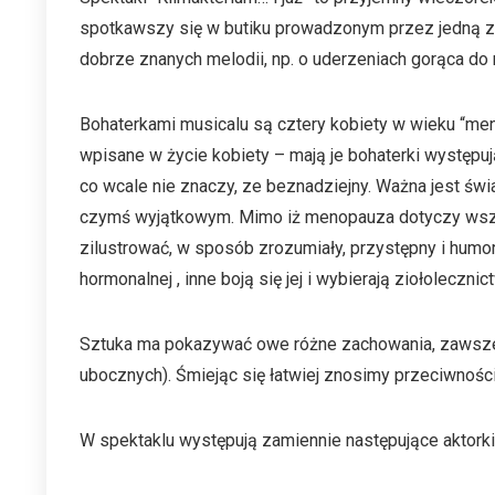
spotkawszy się w butiku prowadzonym przez jedną z n
dobrze znanych melodii, np. o uderzeniach gorąca do 
Bohaterkami musicalu są cztery kobiety w wieku “men
wpisane w życie kobiety – mają je bohaterki występują
co wcale nie znaczy, ze beznadziejny. Ważna jest ś
czymś wyjątkowym. Mimo iż menopauza dotyczy wszystk
zilustrować, w sposób zrozumiały, przystępny i humo
hormonalnej , inne boją się jej i wybierają ziołoleczn
Sztuka ma pokazywać owe różne zachowania, zawsze 
ubocznych). Śmiejąc się łatwiej znosimy przeciwności
W spektaklu występują zamiennie następujące aktorki