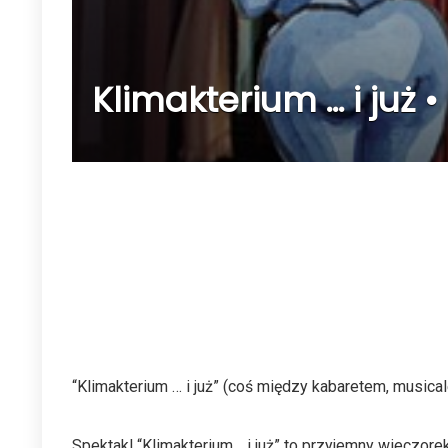
Klimakterium … i już •
“Klimakterium … i już” (coś między kabaretem, musica
Spektakl “Klimakterium… i już” to przyjemny wieczorek