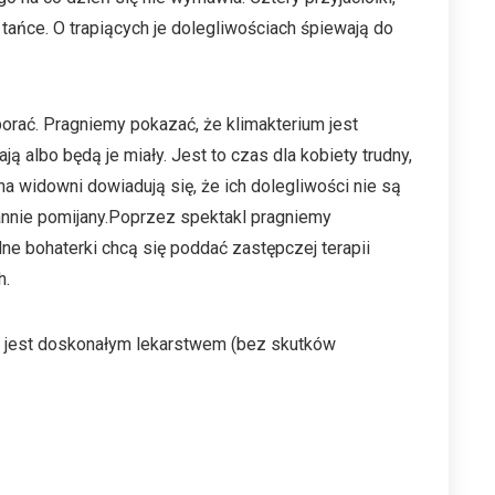
ańce. O trapiących je dolegliwościach śpiewają do
orać. Pragniemy pokazać, że klimakterium jest
ą albo będą je miały. Jest to czas dla kobiety trudny,
 widowni dowiadują się, że ich dolegliwości nie są
annie pomijany.Poprzez spektakl pragniemy
ne bohaterki chcą się poddać zastępczej terapii
h.
 jest doskonałym lekarstwem (bez skutków