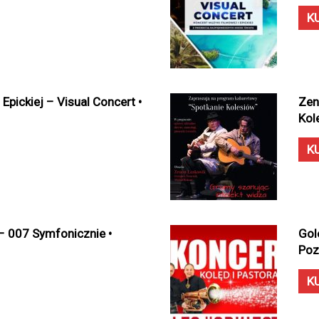
K
Epickiej – Visual Concert •
Zen
Kol
K
– 007 Symfonicznie •
Gol
Poz
K