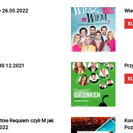
 • 26.05.2022
Wie
K
 30.12.2021
Prz
K
nie Requiem czyli M jak
Kon
2022
Poz