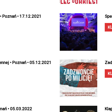
 • Poznań • 17.12.2021
Spe
K
nnej • Poznań • 05.12.2021
Zad
K
znań • 05.03.2022
Kla