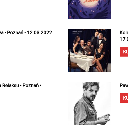
va • Poznań • 12.03.2022
Kol
17.
K
 Relaksu • Poznań •
Paw
K