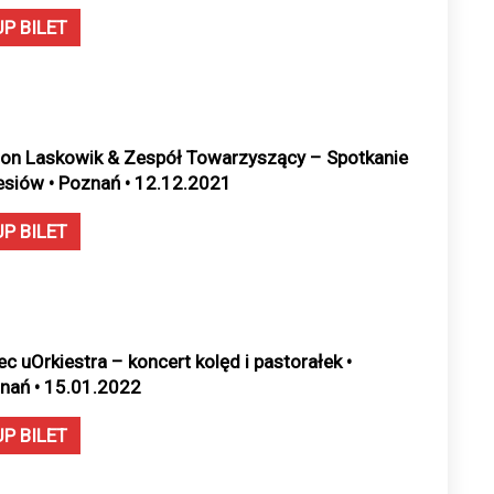
UP BILET
on Laskowik & Zespół Towarzyszący – Spotkanie
esiów • Poznań • 12.12.2021
UP BILET
ec uOrkiestra – koncert kolęd i pastorałek •
nań • 15.01.2022
UP BILET