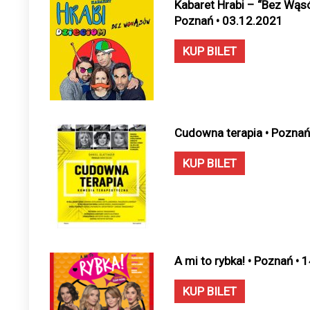
Kabaret Hrabi – “Bez Wąsó
Poznań • 03.12.2021
KUP BILET
Cudowna terapia • Poznań
KUP BILET
A mi to rybka! • Poznań •
KUP BILET