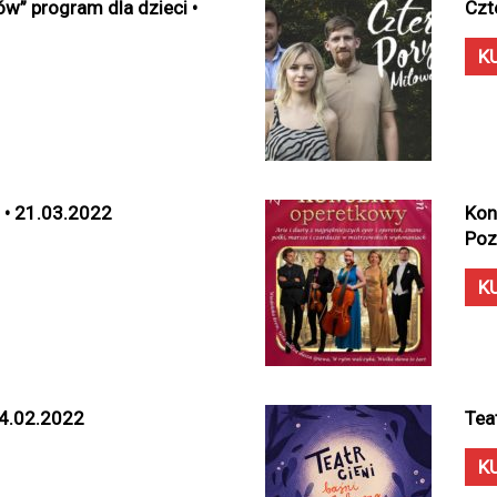
w” program dla dzieci •
Czt
K
 • 21.03.2022
Kon
Poz
K
 14.02.2022
Tea
K