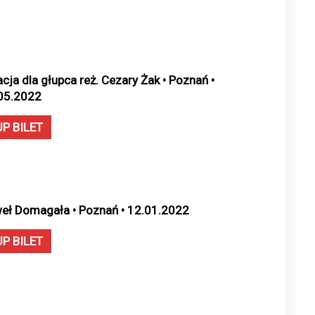
acja dla głupca reż. Cezary Żak • Poznań •
05.2022
UP BILET
eł Domagała • Poznań • 12.01.2022
UP BILET