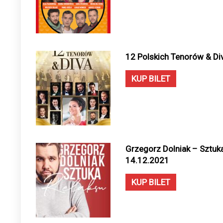
12 Polskich Tenorów & Di
KUP BILET
Grzegorz Dolniak – Sztuka
14.12.2021
KUP BILET