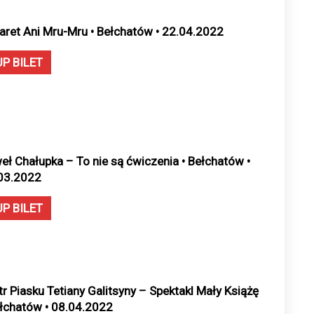
aret Ani Mru-Mru • Bełchatów • 22.04.2022
UP BILET
eł Chałupka – To nie są ćwiczenia • Bełchatów •
03.2022
UP BILET
tr Piasku Tetiany Galitsyny – Spektakl Mały Książę
ełchatów • 08.04.2022