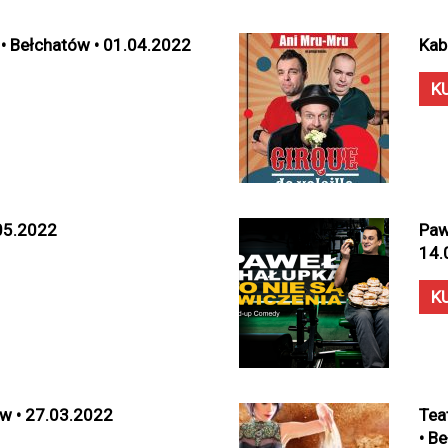
 • Bełchatów • 01.04.2022
Kab
K
.05.2022
Paw
14.
K
ów • 27.03.2022
Tea
• B