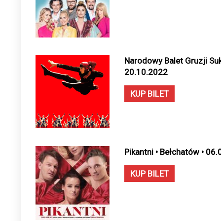
Narodowy Balet Gruzji Sukh
20.10.2022
KUP BILET
Pikantni • Bełchatów • 06
KUP BILET