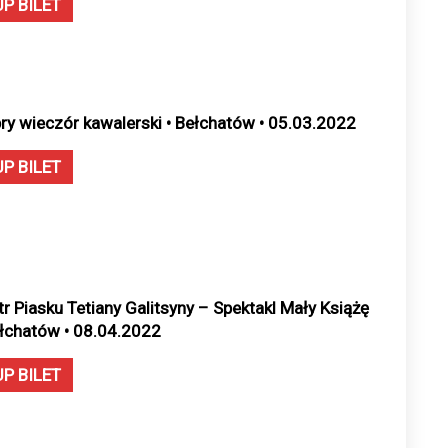
UP BILET
ry wieczór kawalerski • Bełchatów • 05.03.2022
UP BILET
tr Piasku Tetiany Galitsyny – Spektakl Mały Książę
ełchatów • 08.04.2022
UP BILET