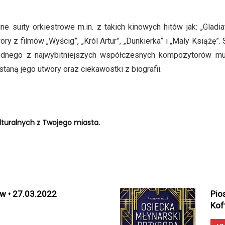
uity orkiestrowe m.in. z takich kinowych hitów jak: „Gladiator”,
y z filmów „Wyścig”, „Król Artur”, „Dunkierka” i „Mały Książę”. 
jednego z najwybitniejszych współczesnych kompozytorów muz
aną jego utwory oraz ciekawostki z biografii.
turalnych z Twojego miasta.
ów • 27.03.2022
Pio
Kof