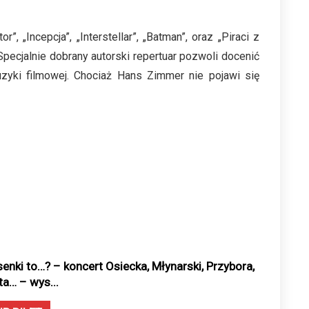
 „Incepcja”, „Interstellar”, „Batman”, oraz „Piraci z
Specjalnie dobrany autorski repertuar pozwoli docenić
yki filmowej. Chociaż Hans Zimmer nie pojawi się
senki to…? – koncert Osiecka, Młynarski, Przybora,
ta… – wys...