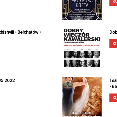
K
ishvili • Bełchatów •
Dob
K
.05.2022
Tea
• B
K