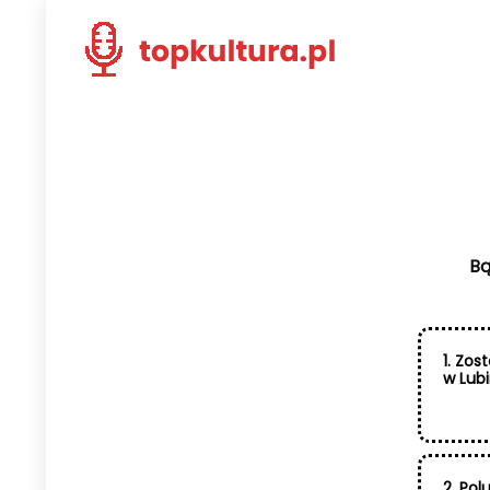
Bą
1. Zo
w Lubi
2. Pol