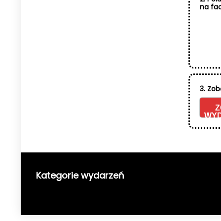
na fa
3. Zob
Z
WYD
Kategorie wydarzeń