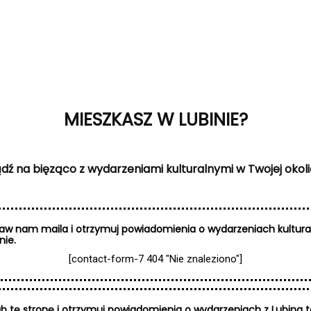
MIESZKASZ W LUBINIE?
dź na bięząco z wydarzeniami kulturalnymi w Twojej okoli
staw nam maila i otrzymuj powiadomienia o wydarzeniach kultur
nie.
[contact-form-7 404 "Nie znaleziono"]
ub tę stronę i otrzymuj powiadomienia o wydarzeniach z Lubina 