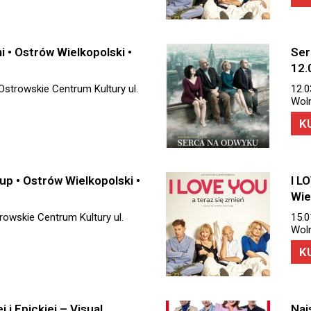
 • Ostrów Wielkopolski •
Ser
12.
Ostrowskie Centrum Kultury ul.
12.0
Woln
K
up • Ostrów Wielkopolski •
I L
Wie
trowskie Centrum Kultury ul.
15.0
Woln
K
 i Epickiej – Visual
Naj