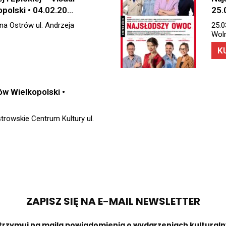
polski • 04.02.20…
25.
ena Ostrów ul. Andrzeja
25.0
Woln
K
w Wielkopolski •
trowskie Centrum Kultury ul.
ZAPISZ SIĘ NA E-MAIL NEWSLETTER​
otrzymuj na maila powiadomienia o wydarzeniach kultural