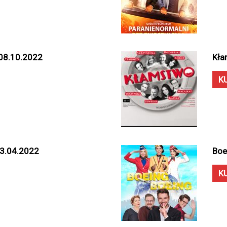
• 08.10.2022
Kła
K
03.04.2022
Boe
K