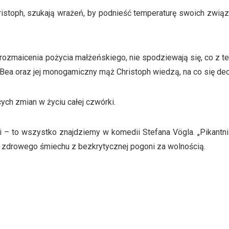
ristoph, szukają wrażeń, by podnieść temperaturę swoich zwią
ozmaicenia pożycia małżeńskiego, nie spodziewają się, co z t
 Bea oraz jej monogamiczny mąż Christoph wiedzą, na co się de
ch zmian w życiu całej czwórki.
gi – to wszystko znajdziemy w komedii Stefana Vögla. „Pikantn
 zdrowego śmiechu z bezkrytycznej pogoni za wolnością.