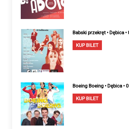
Babski przekręt • Dębica 
KUP BILET
Boeing Boeing • Dębica • 
KUP BILET