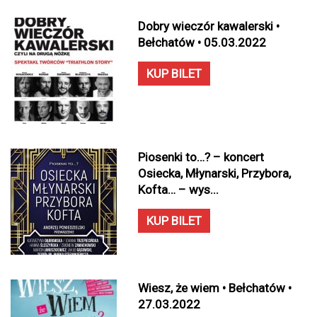
Dobry wieczór kawalerski •
Bełchatów • 05.03.2022
KUP BILET
Piosenki to…? – koncert
Osiecka, Młynarski, Przybora,
Kofta… – wys...
KUP BILET
Wiesz, że wiem • Bełchatów •
27.03.2022