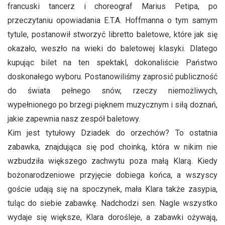
francuski tancerz i choreograf Marius Petipa, po
przeczytaniu opowiadania E.T.A. Hoffmanna o tym samym
tytule, postanowił stworzyć libretto baletowe, które jak się
okazało, weszło na wieki do baletowej klasyki. Dlatego
kupując bilet na ten spektakl, dokonaliście Państwo
doskonałego wyboru. Postanowiliśmy zaprosić publiczność
do świata pełnego snów, rzeczy niemożliwych,
wypełnionego po brzegi pięknem muzycznym i siłą doznań,
jakie zapewnia nasz zespół baletowy.
Kim jest tytułowy Dziadek do orzechów? To ostatnia
zabawka, znajdująca się pod choinką, która w nikim nie
wzbudziła większego zachwytu poza małą Klarą. Kiedy
bożonarodzeniowe przyjęcie dobiega końca, a wszyscy
goście udają się na spoczynek, mała Klara także zasypia,
tuląc do siebie zabawkę. Nadchodzi sen. Nagle wszystko
wydaje się większe, Klara dorośleje, a zabawki ożywają,