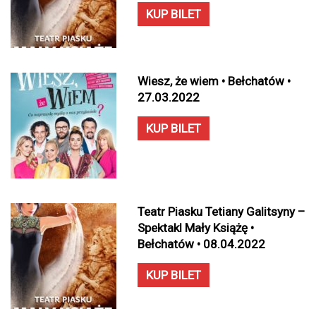
KUP BILET
Wiesz, że wiem • Bełchatów •
27.03.2022
KUP BILET
Teatr Piasku Tetiany Galitsyny –
Spektakl Mały Książę •
Bełchatów • 08.04.2022
KUP BILET