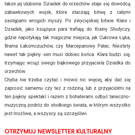
także jej ulubiona. Dziadek do orzechów staje się dowódcą
zabawkowych wojsk, które staczają bitwę z całymi
zastępami wrogich myszy. Po zwycięskiej bitwie Klara i
Dziadek, jako książęca para trafiają do Krainy Słodyczy,
gdzie napotykają tak magiczne miejsca, jak Cukrowa Łąka,
Brama Łakomczuchów, czy Marcepanowy Pałac. Niestety
nawet tak piękny sen musi dobiec końca. Klara budzi się,
trzymając wciąż swego bajkowego przyjaciela Dziadka do
orzechów.
Chyba nie trzeba czytać i mówić nic więcej, aby dać się
zaprosić samemu czy też z rodziną lub z przyjaciółmi na
ten piękny spektakl i razem z bohaterami odbyć taneczno-
muzyczną podróż do słodkiego świata, w którym wszystko
jest możliwe, a wszyscy są szczęśliwi.
OTRZYMUJ NEWSLETTER KULTURALNY