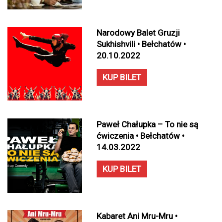
Narodowy Balet Gruzji
Sukhishvili • Bełchatów •
20.10.2022
KUP BILET
Paweł Chałupka – To nie są
ćwiczenia • Bełchatów •
14.03.2022
KUP BILET
Kabaret Ani Mru-Mru •