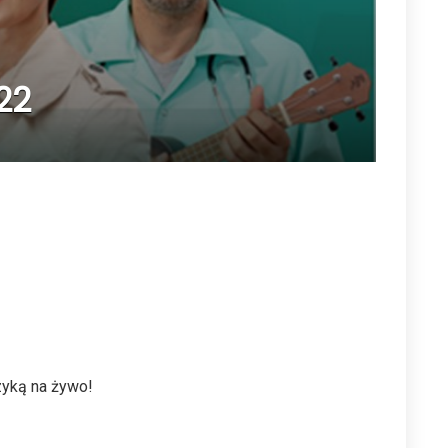
22
zyką na żywo!