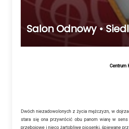
Salon Odnowy • Siedlc
Centrum K
Dwóch niezadowolonych z życia mężczyzn, w dojrzał
stara się ona przywrócić obu panom wiarę w sens ż
przebojowe i nieco żartobliwe piosenki, śpiewane prz