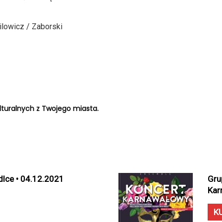
ilowicz / Zaborski
turalnych z Twojego miasta.
dlce • 04.12.2021
Gru
Kar
K