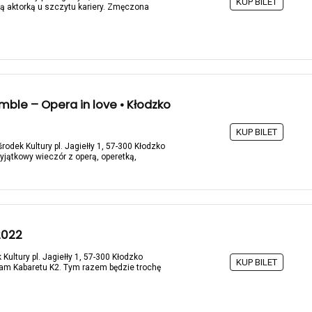
KUP BILET
ą aktorką u szczytu kariery. Zmęczona
ble – Opera in love • Kłodzko
KUP BILET
rodek Kultury pl. Jagiełły 1, 57-300 Kłodzko
jątkowy wieczór z operą, operetką,
2022
Kultury pl. Jagiełły 1, 57-300 Kłodzko
KUP BILET
ram Kabaretu K2. Tym razem będzie trochę