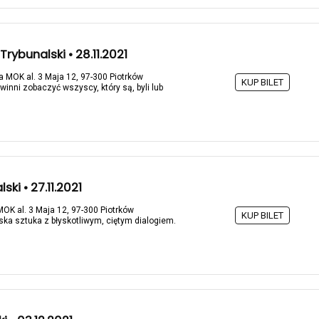
rybunalski • 28.11.2021
na MOK al. 3 Maja 12, 97-300 Piotrków
KUP BILET
inni zobaczyć wszyscy, który są, byli lub
ki • 27.11.2021
MOK al. 3 Maja 12, 97-300 Piotrków
KUP BILET
ska sztuka z błyskotliwym, ciętym dialogiem.