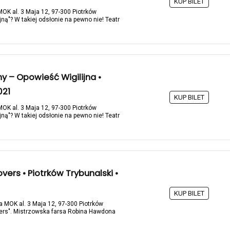
KUP BILET
MOK al. 3 Maja 12, 97-300 Piotrków
jną"? W takiej odsłonie na pewno nie! Teatr
ny – Opowieść Wigilijna •
021
KUP BILET
MOK al. 3 Maja 12, 97-300 Piotrków
jną"? W takiej odsłonie na pewno nie! Teatr
overs • Piotrków Trybunalski •
KUP BILET
na MOK al. 3 Maja 12, 97-300 Piotrków
overs". Mistrzowska farsa Robina Hawdona