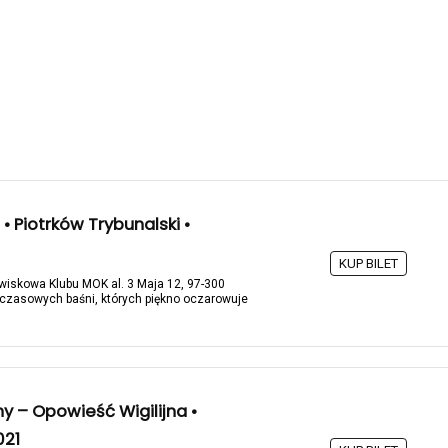
• Piotrków Trybunalski •
KUP BILET
owiskowa Klubu MOK al. 3 Maja 12, 97-300
czasowych baśni, których piękno oczarowuje
ny – Opowieść Wigilijna •
021