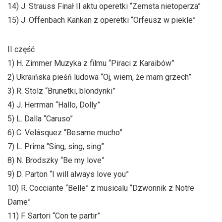
14) J. Strauss Finał II aktu operetki “Zemsta nietoperza”
15) J. Offenbach Kankan z operetki “Orfeusz w piekle”
II część
1) H. Zimmer Muzyka z filmu “Piraci z Karaibów”
2) Ukraińska pieśń ludowa “Oj, wiem, że mam grzech”
3) R. Stolz “Brunetki, blondynki”
4) J. Herrman “Hallo, Dolly”
5) L. Dalla “Caruso”
6) C. Velásquez “Besame mucho”
7) L. Prima “Sing, sing, sing”
8) N. Brodszky “Be my love”
9) D. Parton “I will always love you”
10) R. Cocciante “Belle” z musicalu “Dzwonnik z Notre
Dame”
11) F. Sartori “Con te partir”