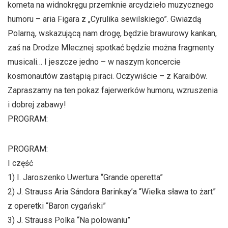
kometa na widnokręgu przemknie arcydzieło muzycznego
humoru – aria Figara z „Cyrulika sewilskiego”. Gwiazdą
Polarną, wskazującą nam drogę, będzie brawurowy kankan,
zaś na Drodze Mlecznej spotkać będzie można fragmenty
musicali… I jeszcze jedno – w naszym koncercie
kosmonautów zastąpią piraci. Oczywiście – z Karaibów.
Zapraszamy na ten pokaz fajerwerków humoru, wzruszenia
i dobrej zabawy!
PROGRAM:
PROGRAM:
I część
1) I. Jaroszenko Uwertura “Grande operetta”
2) J. Strauss Aria Sándora Barinkay’a “Wielka sława to żart”
z operetki “Baron cygański”
3) J. Strauss Polka “Na polowaniu”