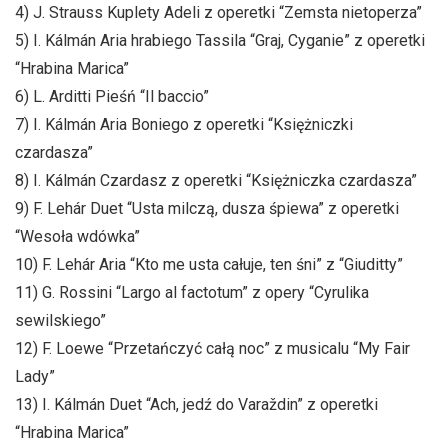
4) J. Strauss Kuplety Adeli z operetki “Zemsta nietoperza”
5) I. Kálmán Aria hrabiego Tassila “Graj, Cyganie” z operetki
“Hrabina Marica”
6) L. Arditti Pieśń “Il baccio”
7) I. Kálmán Aria Boniego z operetki “Księżniczki
czardasza”
8) I. Kálmán Czardasz z operetki “Księżniczka czardasza”
9) F. Lehár Duet “Usta milczą, dusza śpiewa” z operetki
“Wesoła wdówka”
10) F. Lehár Aria “Kto me usta całuje, ten śni” z “Giuditty”
11) G. Rossini “Largo al factotum” z opery “Cyrulika
sewilskiego”
12) F. Loewe “Przetańczyć całą noc” z musicalu “My Fair
Lady”
13) I. Kálmán Duet “Ach, jedź do Varaždin” z operetki
“Hrabina Marica”