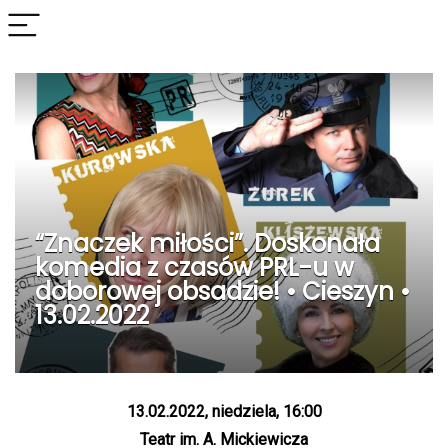
“Znaczek miłości”. Doskonała
komedia z czasów PRL-u w
doborowej obsadzie! • Cieszyn •
13.02.2022
13.02.2022, niedziela, 16:00
Teatr im. A. Mickiewicza