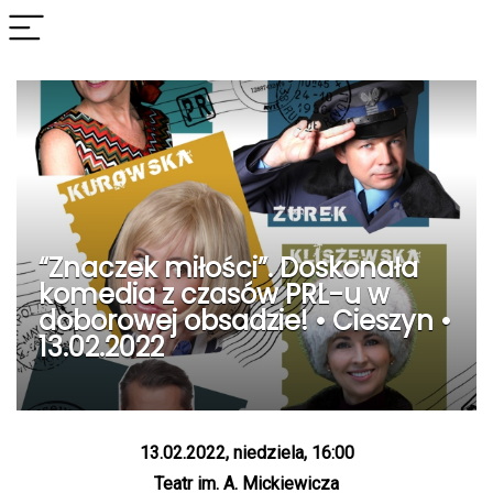
“Znaczek miłości”. Doskonała
komedia z czasów PRL-u w
doborowej obsadzie! • Cieszyn •
13.02.2022
13.02.2022, niedziela, 16:00
Teatr im. A. Mickiewicza