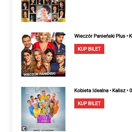
Wieczór Panieński Plus • 
KUP BILET
Kobieta Idealna • Kalisz •
KUP BILET