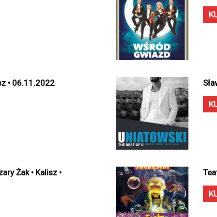
K
sz • 06.11.2022
Sła
K
ary Żak • Kalisz •
Tea
K