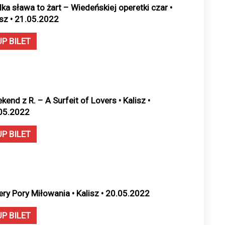
lka sława to żart – Wiedeńskiej operetki czar •
isz • 21.05.2022
UP BILET
kend z R. – A Surfeit of Lovers • Kalisz •
05.2022
UP BILET
ery Pory Miłowania • Kalisz • 20.05.2022
UP BILET