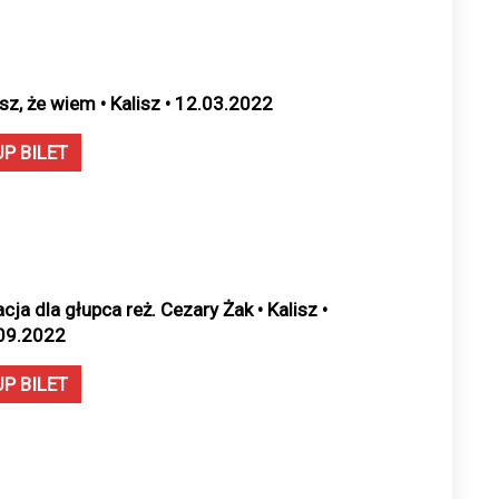
sz, że wiem • Kalisz • 12.03.2022
UP BILET
cja dla głupca reż. Cezary Żak • Kalisz •
09.2022
UP BILET