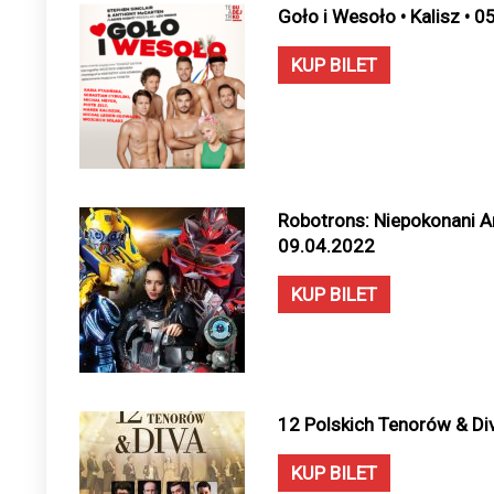
Goło i Wesoło • Kalisz • 
KUP BILET
Robotrons: Niepokonani Ani
09.04.2022
KUP BILET
12 Polskich Tenorów & Div
KUP BILET