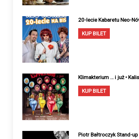
20-lecie Kabaretu Neo-Nów
KUP BILET
Klimakterium … i już • Kal
KUP BILET
Piotr Bałtroczyk Stand-up 