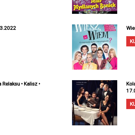
03.2022
Wie
K
Relaksu • Kalisz •
Kola
17.
K