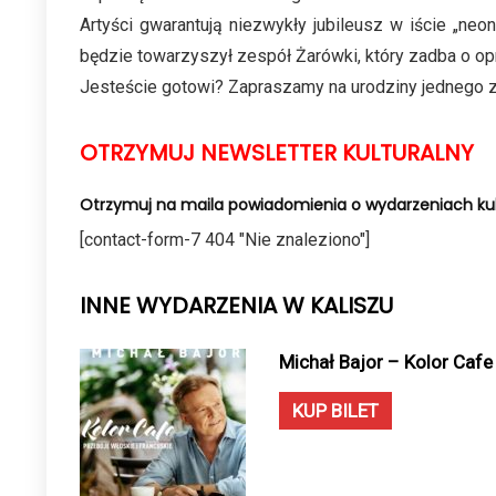
Artyści gwarantują niezwykły jubileusz w iście „ne
będzie towarzyszył zespół Żarówki, który zadba o o
Jesteście gotowi? Zapraszamy na urodziny jednego z
OTRZYMUJ NEWSLETTER KULTURALNY
Otrzymuj na maila powiadomienia o wydarzeniach kul
[contact-form-7 404 "Nie znaleziono"]
INNE WYDARZENIA W KALISZU
Michał Bajor – Kolor Cafe 
KUP BILET