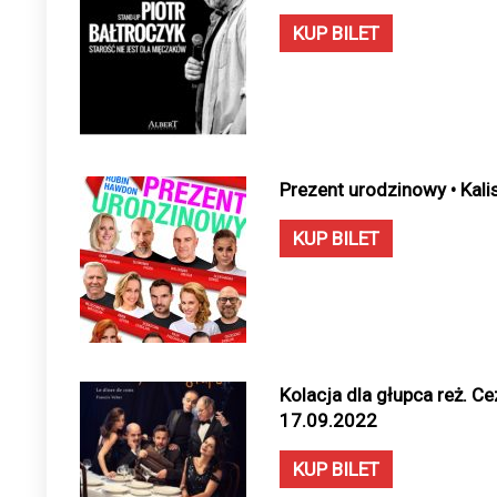
KUP BILET
Prezent urodzinowy • Kali
KUP BILET
Kolacja dla głupca reż. Cez
17.09.2022
KUP BILET