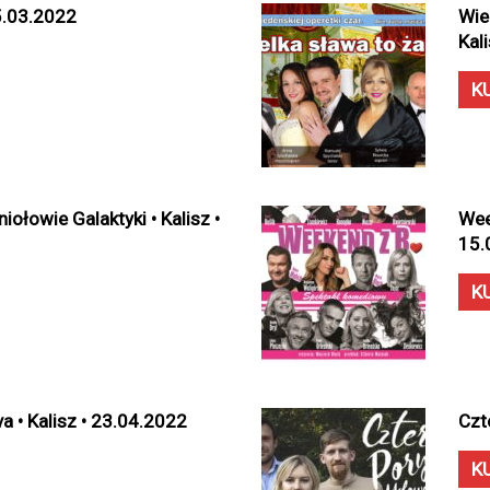
05.03.2022
Wie
Kal
K
ołowie Galaktyki • Kalisz •
Wee
15.
K
a • Kalisz • 23.04.2022
Czt
K