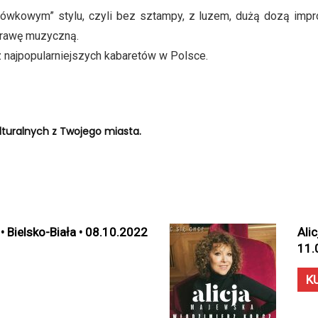
onówkowym” stylu, czyli bez sztampy, z luzem, dużą dozą impr
prawę muzyczną.
 najpopularniejszych kabaretów w Polsce.
turalnych z Twojego miasta.
• Bielsko-Biała • 08.10.2022
Ali
11.
K