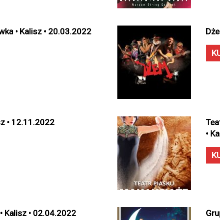
ka • Kalisz • 20.03.2022
Dże
K
isz • 12.11.2022
Tea
• K
K
• Kalisz • 02.04.2022
Gru