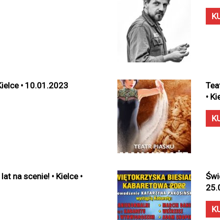
K
Kielce • 10.01.2023
Tea
• K
K
at na scenie! • Kielce •
Świ
25.
K