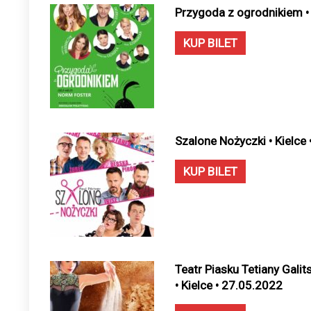
Przygoda z ogrodnikiem • 
KUP BILET
Szalone Nożyczki • Kielce
KUP BILET
Teatr Piasku Tetiany Galit
• Kielce • 27.05.2022