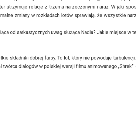
utrzymuje relacje z trzema narzeczonymi naraz. W jaki sposó
inimalne zmiany w rozkładach lotów sprawiają, że wszystkie na
ca od sarkastycznych uwag służąca Nadia? Jakie miejsce w tej 
e składniki dobrej farsy. To lot, który nie powoduje turbulen
ł twórca dialogów w polskiej wersji filmu animowanego „Shrek” 