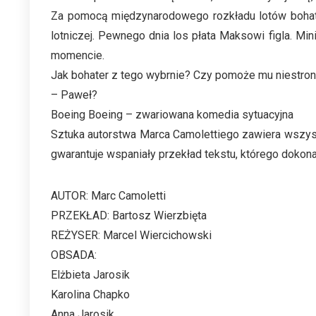
Za pomocą międzynarodowego rozkładu lotów bohater 
lotniczej. Pewnego dnia los płata Maksowi figla. M
momencie.
Jak bohater z tego wybrnie? Czy pomoże mu niestronią
– Paweł?
Boeing Boeing – zwariowana komedia sytuacyjna
Sztuka autorstwa Marca Camolettiego zawiera wszystki
gwarantuje wspaniały przekład tekstu, którego dokona
AUTOR: Marc Camoletti
PRZEKŁAD: Bartosz Wierzbięta
REŻYSER: Marcel Wiercichowski
OBSADA:
Elżbieta Jarosik
Karolina Chapko
Anna Jarosik