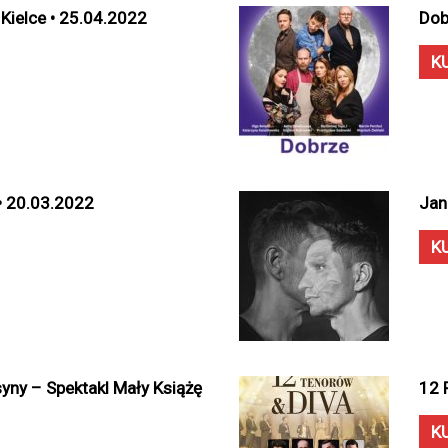
Kielce • 25.04.2022
Dob
K
 • 20.03.2022
Jan
K
syny – Spektakl Mały Książę
12 
K