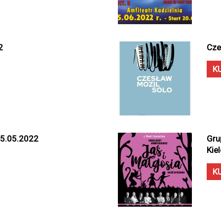
2
Cze
K
 15.05.2022
Gru
Kie
K