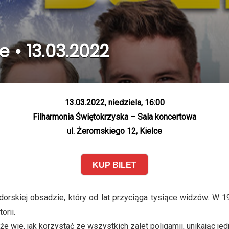
e • 13.03.2022
13.03.2022, niedziela, 16:00
Filharmonia Świętokrzyska – Sala koncertowa
ul. Żeromskiego 12, Kielce
KUP BILET
dorskiej obsadzie, który od lat przyciąga tysiące widzów. W 
orii.
e wie, jak korzystać ze wszystkich zalet poligamii, unikając jed