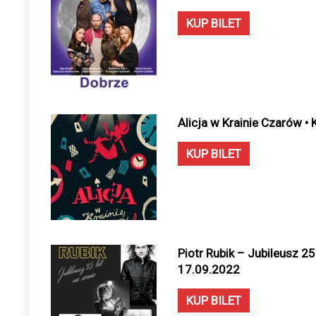
KUP BILET
Alicja w Krainie Czarów • 
KUP BILET
Piotr Rubik – Jubileusz 25 l
17.09.2022
KUP BILET