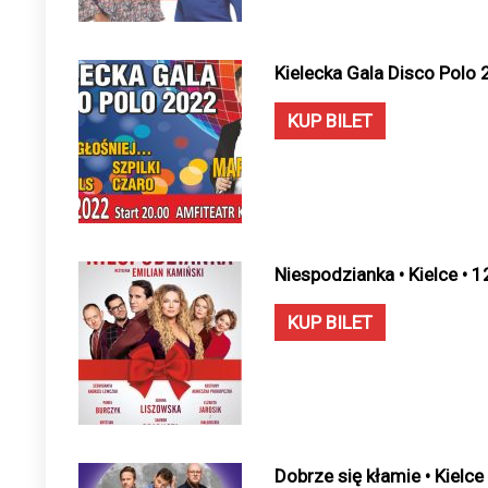
Kielecka Gala Disco Polo 
KUP BILET
Niespodzianka • Kielce • 
KUP BILET
Dobrze się kłamie • Kielce