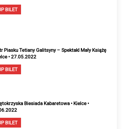
UP BILET
tr Piasku Tetiany Galitsyny – Spektakl Mały Książę
ielce • 27.05.2022
UP BILET
ętokrzyska Biesiada Kabaretowa • Kielce •
06.2022
UP BILET