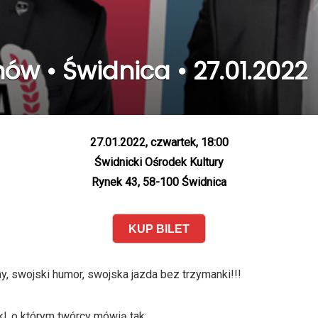
w • Świdnica • 27.01.2022
27.01.2022, czwartek, 18:00
Świdnicki Ośrodek Kultury
Rynek 43, 58-100 Świdnica
KUP BILET
y, swojski humor, swojska jazda bez trzymanki!!!
, o którym twórcy mówią tak: