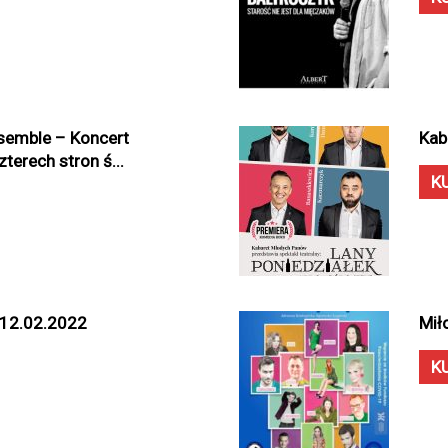
semble – Koncert
Kab
erech stron ś...
K
• 12.02.2022
Mił
K