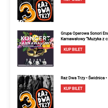
Grupa Operowa Sonori En
Karnawałowy “Muzyka z czt
KUP BILET
Raz Dwa Trzy • Świdnica 
KUP BILET