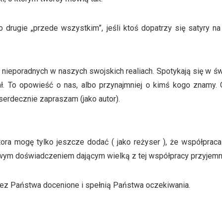
drugie „przede wszystkim”, jeśli ktoś dopatrzy się satyry n
nieporadnych w naszych swojskich realiach. Spotykają się w świ
ątał. To opowieść o nas, albo przynajmniej o kimś kogo znam
erdecznie zapraszam (jako autor).
ra mogę tylko jeszcze dodać ( jako reżyser ), że współpraca
wym doświadczeniem dającym wielką z tej współpracy przyjemno
zez Państwa docenione i spełnią Państwa oczekiwania.