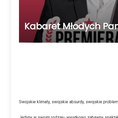
Kabaret Młodych Panó
Swojskie klimaty, swojskie absurdy, swojskie problem
Jedyny w swoim rodzaju, wyjątkowo zabawny spektakl