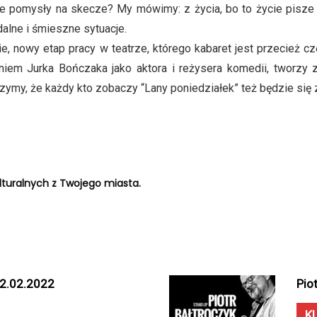
e pomysły na skecze? My mówimy: z życia, bo to życie pisze 
dalne i śmieszne sytuacje.
ie, nowy etap pracy w teatrze, którego kabaret jest przecież
em Jurka Bończaka jako aktora i reżysera komedii, tworzy z 
zymy, że każdy kto zobaczy “Lany poniedziałek” też będzie się 
turalnych z Twojego miasta.
12.02.2022
Pio
K