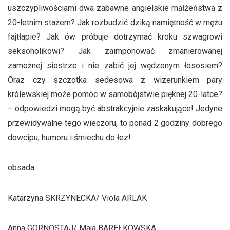
uszczypliwościami dwa zabawne angielskie małżeństwa z
20-letnim stażem? Jak rozbudzić dziką namiętność w mężu
fajtłapie? Jak ów próbuje dotrzymać kroku szwagrowi
seksoholikowi? Jak zaimponować zmanierowanej
zamożnej siostrze i nie zabić jej wędzonym łososiem?
Oraz czy szczotka sedesowa z wizerunkiem pary
królewskiej może pomóc w samobójstwie pięknej 20-latce?
– odpowiedzi mogą być abstrakcyjnie zaskakujące! Jedyne
przewidywalne tego wieczoru, to ponad 2 godziny dobrego
dowcipu, humoru i śmiechu do łez!
obsada:
Katarzyna SKRZYNECKA/ Viola ARLAK
Anna GORNOSTAJ/ Maja BAREŁKOWSKA