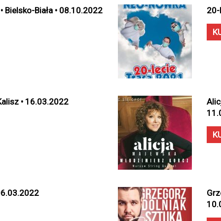
• Bielsko-Biała • 08.10.2022
20-
K
Kalisz • 16.03.2022
Ali
11.
K
 06.03.2022
Grz
10.