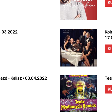
K
05.03.2022
Kola
17.
K
zd • Kalisz • 03.04.2022
Tea
K