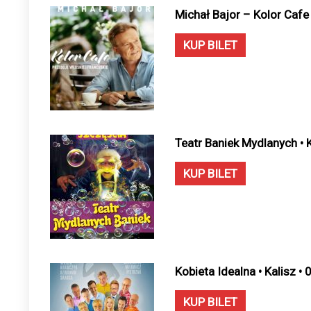
Michał Bajor – Kolor Cafe 
KUP BILET
Teatr Baniek Mydlanych • 
KUP BILET
Kobieta Idealna • Kalisz •
KUP BILET