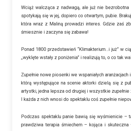
Wciąż walcząca z nadwagą, ale już nie bezrobotna
spotykają się w jej, dopiero co otwartym, pubie. Braku
która wraz z Maliną prowadzi interes. Gdzie zaś zbi
śmiesznie i zaczyna się zabawa!
Ponad 1800 przedstawień “Klimakterium…i już” w ciąg
,,wyklęte wstały z poniżenia” i realizują to, o co tak
Zupełnie nowe piosenki we wspaniałych aranżacjach i 
którą występujące na scenie aktorki dzielą się z pu
artystki, jedna lepsza od drugiej i wszystkie zupełnie
I każda z nich wnosi do spektaklu coś zupełnie niepo
Podczas spektaklu panie bawią się wyśmienicie – ta
prawdziwa terapia śmiechem – kojąca i skuteczna 