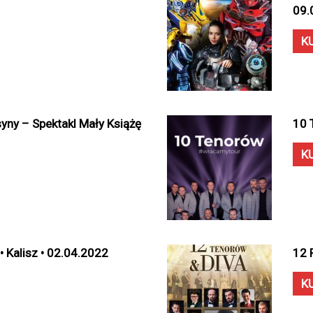
09.
K
syny – Spektakl Mały Książę
10 
K
• Kalisz • 02.04.2022
12 
K