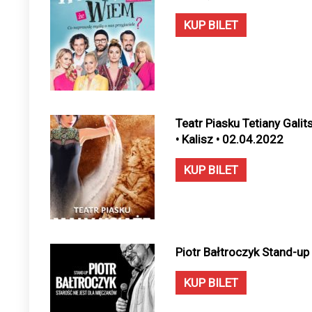
KUP BILET
Teatr Piasku Tetiany Galit
• Kalisz • 02.04.2022
KUP BILET
Piotr Bałtroczyk Stand-up 
KUP BILET