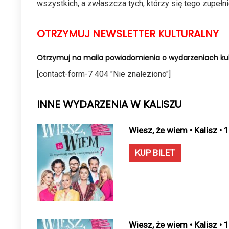
wszystkich, a zwłaszcza tych, którzy się tego zupełn
OTRZYMUJ NEWSLETTER KULTURALNY
Otrzymuj na maila powiadomienia o wydarzeniach kul
[contact-form-7 404 "Nie znaleziono"]
INNE WYDARZENIA W KALISZU
Wiesz, że wiem • Kalisz •
KUP BILET
Wiesz, że wiem • Kalisz •