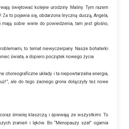
wają świętować kolejne urodziny Maliny. Tym razem
y! Za to pojawia się, obdarzona liryczną duszą, Angela,
 i mają sobie wiele do powiedzenia, tam jest głośno,
 problemami, to temat niewyczerpany. Nasze bohaterki
 koniec świata, a dopiero początek nowego życia.
e choreograficzne układy i ta niepowtarzalna energia,
 już!”, ale do tego zacnego grona dołączyły też nowe
coraz śmielej klaszczą i śpiewają ze wszystkimi. To
zych zranień i lęków. Bo “Menopauzy szał” ogarnia