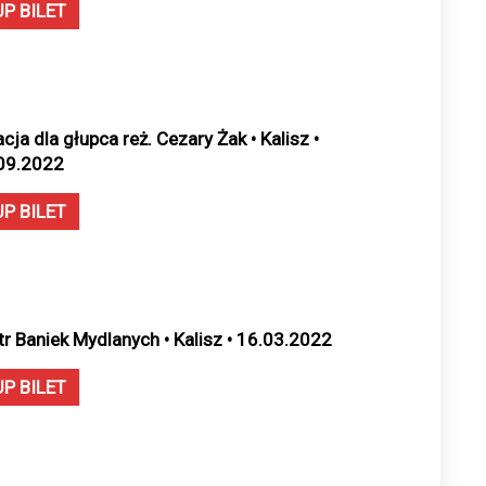
UP BILET
cja dla głupca reż. Cezary Żak • Kalisz •
09.2022
UP BILET
tr Baniek Mydlanych • Kalisz • 16.03.2022
UP BILET