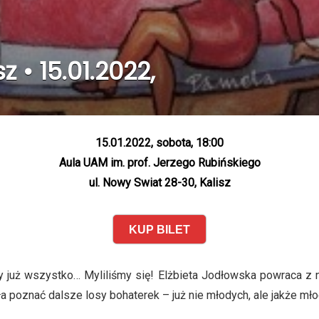
z • 15.01.2022,
15.01.2022, sobota, 18:00
Aula UAM im. prof. Jerzego Rubińskiego
ul. Nowy Swiat 28-30, Kalisz
KUP BILET
y już wszystko… Myliliśmy się! Elżbieta Jodłowska powraca z 
ła poznać dalsze losy bohaterek – już nie młodych, ale jakże mło