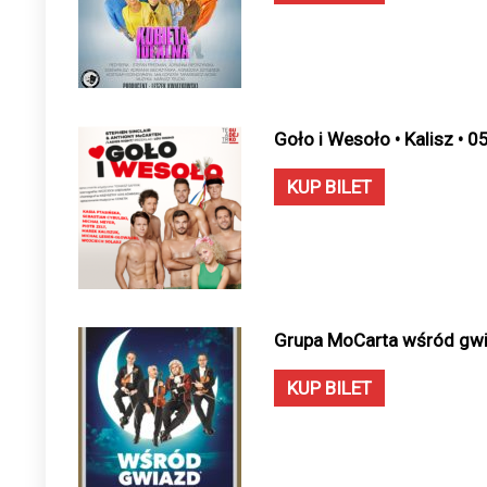
Goło i Wesoło • Kalisz • 
KUP BILET
Grupa MoCarta wśród gwia
KUP BILET