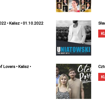
22 • Kalisz • 01.10.2022
Sła
K
f Lovers • Kalisz •
Czt
K