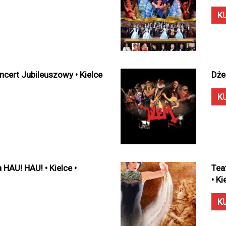
K
ncert Jubileuszowy • Kielce
Dże
K
 HAU! HAU! • Kielce •
Tea
• K
K