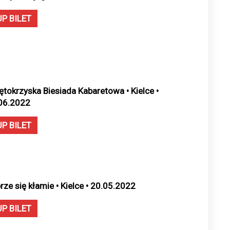
UP BILET
ętokrzyska Biesiada Kabaretowa • Kielce •
06.2022
UP BILET
rze się kłamie • Kielce • 20.05.2022
UP BILET