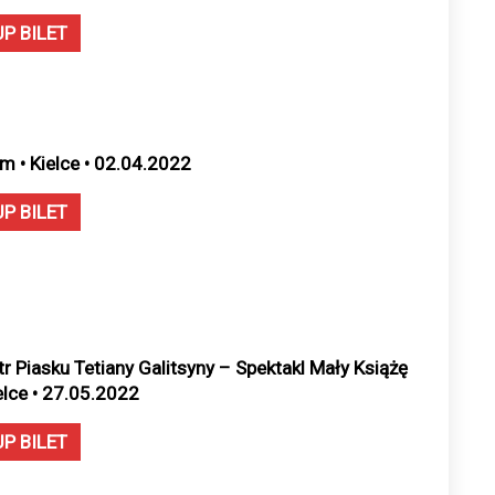
UP BILET
m • Kielce • 02.04.2022
UP BILET
tr Piasku Tetiany Galitsyny – Spektakl Mały Książę
ielce • 27.05.2022
UP BILET