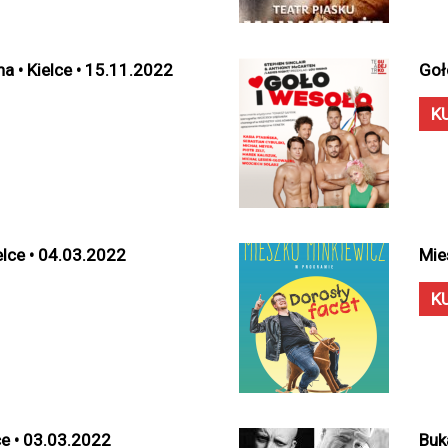
a • Kielce • 15.11.2022
Goł
K
ielce • 04.03.2022
Mie
K
ce • 03.03.2022
Buk