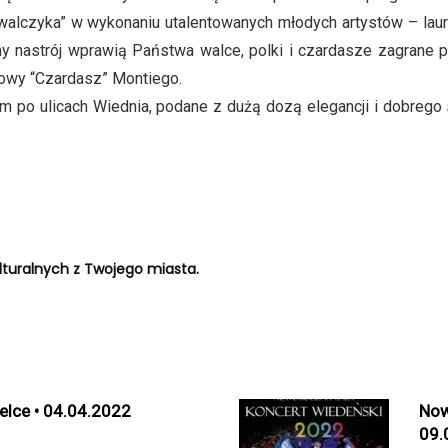
m walczyka” w wykonaniu utalentowanych młodych artystów – la
ny nastrój wprawią Państwa walce, polki i czardasze zagrane p
cowy “Czardasz” Montiego.
m po ulicach Wiednia, podane z dużą dozą elegancji i dobrego 
turalnych z Twojego miasta.
elce • 04.04.2022
Now
09.