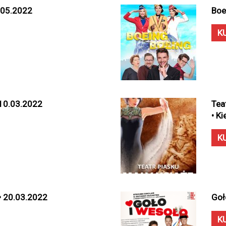
6.05.2022
Boe
K
• 10.03.2022
Tea
• K
K
 • 20.03.2022
Goł
K