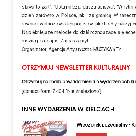
sława to żart”, “Usta milczą, dusza śpiewa”, “W ryt
dzień zarówno w Polsce, jak i za granicą. W tanecz
również wirtuozowskich popisów, jak choćby skrzyp
Najpiękniejsze melodie do dziś roznoszące się eche
można przegapić. Zapraszamy!
Organizator: Agencja Artystyczna MUZYKA’n’TY
OTRZYMUJ NEWSLETTER KULTURALNY
Otrzymuj na maila powiadomienia o wydarzeniach kul
[contact-form-7 404 "Nie znaleziono"]
INNE WYDARZENIA W KIELCACH
Wieczorek pożegnalny • Ki