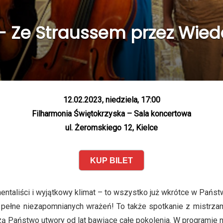
 Ze Straussem przez Wiede
12.02.2023, niedziela, 17:00
Filharmonia Świętokrzyska – Sala koncertowa
ul. Żeromskiego 12, Kielce
KUP BILET
entaliści i wyjątkowy klimat – to wszystko już wkrótce w Państ
ełne niezapomnianych wrażeń! To także spotkanie z mistrzam
Państwo utwory od lat bawiące całe pokolenia. W programie najba