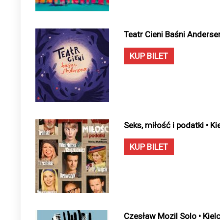
Teatr Cieni Baśni Andersen
KUP BILET
Seks, miłość i podatki • K
KUP BILET
Czesław Mozil Solo • Kiel