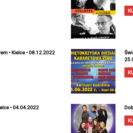
K
m • Kielce • 08.12.2022
Świ
25.
K
elce • 04.04.2022
Dob
K