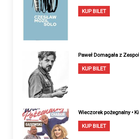
KUP BILET
Paweł Domagała z Zespołe
KUP BILET
Wieczorek pożegnalny • Ki
KUP BILET