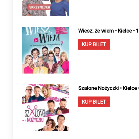
Wiesz, że wiem • Kielce •
KUP BILET
Szalone Nożyczki • Kielce
KUP BILET