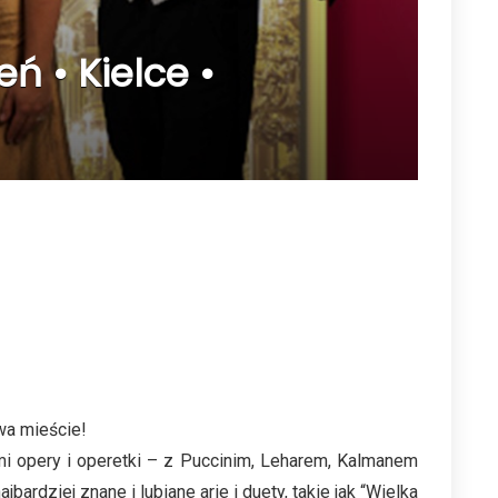
ń • Kielce •
wa mieście!
i opery i operetki – z Puccinim, Leharem, Kalmanem
rdziej znane i lubiane arie i duety, takie jak “Wielka