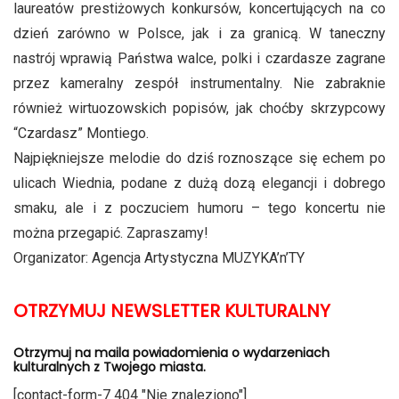
laureatów prestiżowych konkursów, koncertujących na co
dzień zarówno w Polsce, jak i za granicą. W taneczny
nastrój wprawią Państwa walce, polki i czardasze zagrane
przez kameralny zespół instrumentalny. Nie zabraknie
również wirtuozowskich popisów, jak choćby skrzypcowy
“Czardasz” Montiego.
Najpiękniejsze melodie do dziś roznoszące się echem po
ulicach Wiednia, podane z dużą dozą elegancji i dobrego
smaku, ale i z poczuciem humoru – tego koncertu nie
można przegapić. Zapraszamy!
Organizator: Agencja Artystyczna MUZYKA’n’TY
OTRZYMUJ NEWSLETTER KULTURALNY
Otrzymuj na maila powiadomienia o wydarzeniach
kulturalnych z Twojego miasta.
[contact-form-7 404 "Nie znaleziono"]