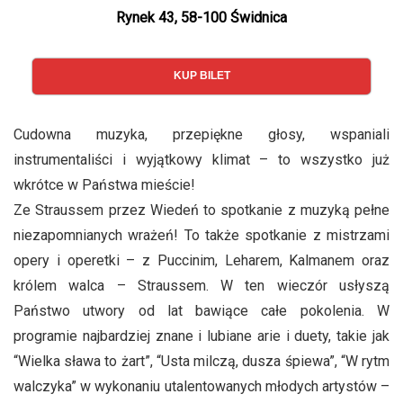
Rynek 43, 58-100 Świdnica
KUP BILET
Cudowna muzyka, przepiękne głosy, wspaniali
instrumentaliści i wyjątkowy klimat – to wszystko już
wkrótce w Państwa mieście!
Ze Straussem przez Wiedeń to spotkanie z muzyką pełne
niezapomnianych wrażeń! To także spotkanie z mistrzami
opery i operetki – z Puccinim, Leharem, Kalmanem oraz
królem walca – Straussem. W ten wieczór usłyszą
Państwo utwory od lat bawiące całe pokolenia. W
programie najbardziej znane i lubiane arie i duety, takie jak
“Wielka sława to żart”, “Usta milczą, dusza śpiewa”, “W rytm
walczyka” w wykonaniu utalentowanych młodych artystów –