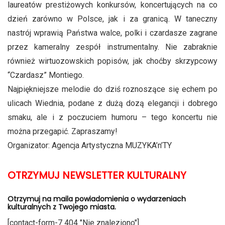
laureatów prestiżowych konkursów, koncertujących na co
dzień zarówno w Polsce, jak i za granicą. W taneczny
nastrój wprawią Państwa walce, polki i czardasze zagrane
przez kameralny zespół instrumentalny. Nie zabraknie
również wirtuozowskich popisów, jak choćby skrzypcowy
“Czardasz” Montiego.
Najpiękniejsze melodie do dziś roznoszące się echem po
ulicach Wiednia, podane z dużą dozą elegancji i dobrego
smaku, ale i z poczuciem humoru – tego koncertu nie
można przegapić. Zapraszamy!
Organizator: Agencja Artystyczna MUZYKA’n’TY
OTRZYMUJ NEWSLETTER KULTURALNY
Otrzymuj na maila powiadomienia o wydarzeniach
kulturalnych z Twojego miasta.
[contact-form-7 404 "Nie znaleziono"]