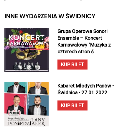
INNE WYDARZENIA W ŚWIDNICY
Grupa Operowa Sonori
Ensemble – Koncert
Karnawałowy “Muzyka z
czterech stron ś...
KUP BILET
Kabaret Młodych Panów •
Świdnica • 27.01.2022
KUP BILET