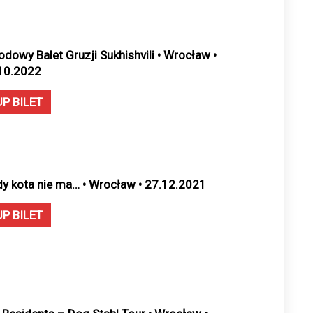
odowy Balet Gruzji Sukhishvili • Wrocław •
10.2022
UP BILET
dy kota nie ma… • Wrocław • 27.12.2021
UP BILET