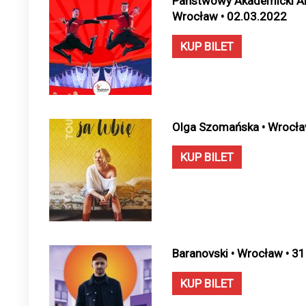
Państwowy Akademicki Ans
Wrocław • 02.03.2022
KUP BILET
Olga Szomańska • Wrocła
KUP BILET
Baranovski • Wrocław • 3
KUP BILET