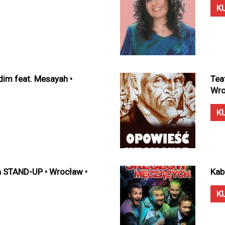
K
dim feat. Mesayah •
Tea
Wro
K
h STAND-UP • Wrocław •
Kab
K