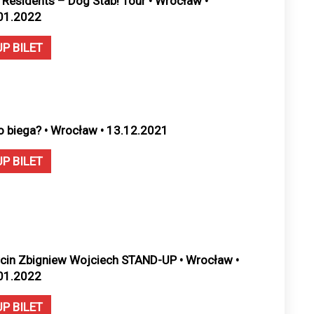
 Residents – Dog Stab! Tour • Wrocław •
01.2022
UP BILET
o biega? • Wrocław • 13.12.2021
UP BILET
cin Zbigniew Wojciech STAND-UP • Wrocław •
01.2022
UP BILET