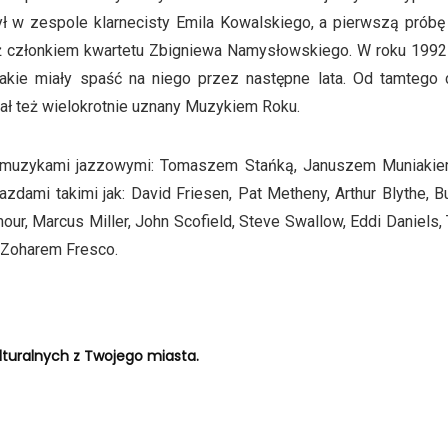
był w zespole klarnecisty Emila Kowalskiego, a pierwszą pró
ż członkiem kwartetu Zbigniewa Namysłowskiego. W roku 1992 
jakie miały spaść na niego przez następne lata. Od tamtego
tał też wielokrotnie uznany Muzykiem Roku.
imi muzykami jazzowymi: Tomaszem Stańką, Januszem Muniakie
ami takimi jak: David Friesen, Pat Metheny, Arthur Blythe, Bu
ur, Marcus Miller, John Scofield, Steve Swallow, Eddi Daniels, T
i Zoharem Fresco.
turalnych z Twojego miasta.