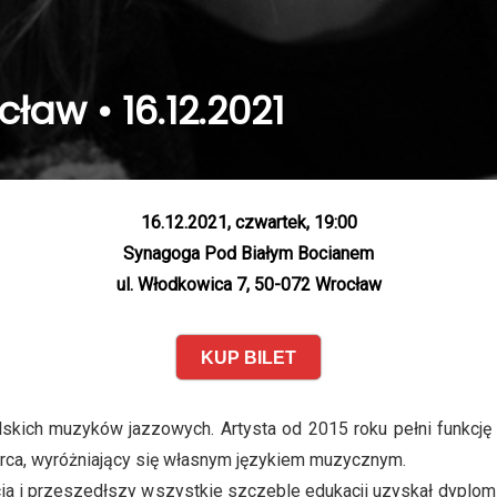
ław • 16.12.2021
16.12.2021, czwartek, 19:00
Synagoga Pod Białym Bocianem
ul. Włodkowica 7, 50-072 Wrocław
KUP BILET
skich muzyków jazzowych. Artysta od 2015 roku pełni funkcję 
wórca, wyróżniający się własnym językiem muzycznym.
ycia i przeszedłszy wszystkie szczeble edukacji uzyskał dypl