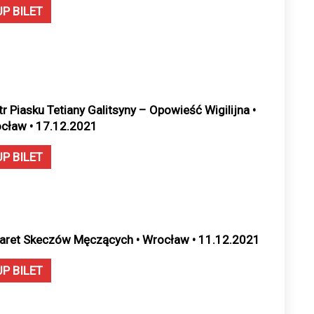
UP BILET
tr Piasku Tetiany Galitsyny – Opowieść Wigilijna •
cław • 17.12.2021
UP BILET
aret Skeczów Męczących • Wrocław • 11.12.2021
UP BILET