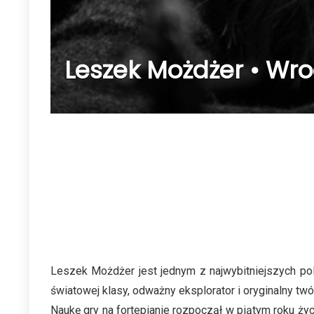
Leszek Możdżer • Wroc
Leszek Możdżer jest jednym z najwybitniejszych pol
światowej klasy, odważny eksplorator i oryginalny t
Naukę gry na fortepianie rozpoczął w piątym roku ż