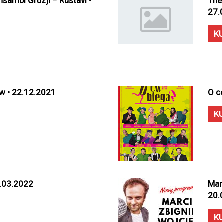
ambl Gruzji – Rustavi •
The
27.
K
w • 22.12.2021
O c
K
1.03.2022
Mar
20.
K