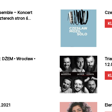
semble – Koncert
Cze
erech stron ś...
K
: DŻEM • Wrocław •
Tri
12.
K
2.2021
Ele