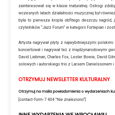
zainteresował się w klasie maturalnej. Ostrogi zdo
wczesnych latach działalności muzycznej był równie
była to pierwsza kropla obfitego deszczu nagród, 
czytelników “Jazz Forum” w kategorii Fortepian i zos
Artysta nagrywał płyty z najwybitniejszymi polsk
koncertował i nagrywał też z międzynarodowymi gwiazd
David Liebman, Charles Fox, Lester Bowie, David Gilmo
solowych i autorskiego trio z Larsem Danielssonem 
OTRZYMUJ NEWSLETTER KULTURALNY
Otrzymuj na maila powiadomienia o wydarzeniach kul
[contact-form-7 404 "Nie znaleziono"]
INNE WYDARZENIA WE WROCŁAWIU