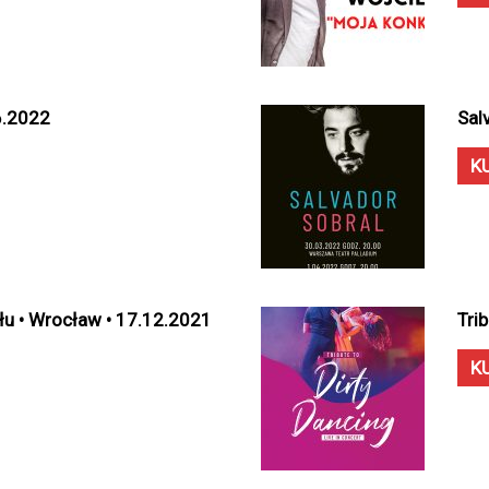
6.2022
Sal
K
łu • Wrocław • 17.12.2021
Tri
K