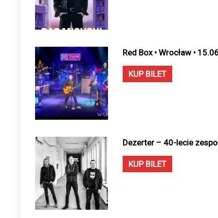
Red Box • Wrocław • 15.0
KUP BILET
Dezerter – 40-lecie zespo
KUP BILET