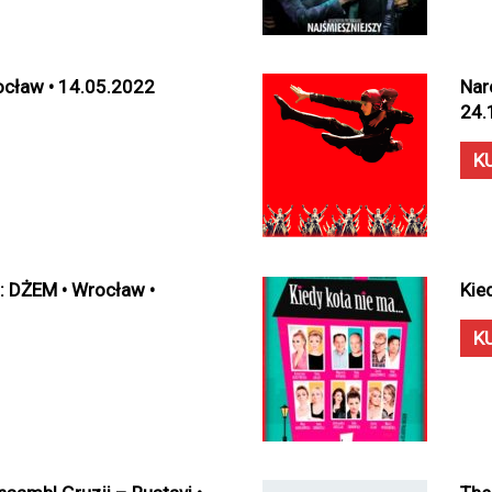
ocław • 14.05.2022
Nar
24.
K
: DŻEM • Wrocław •
Kie
K