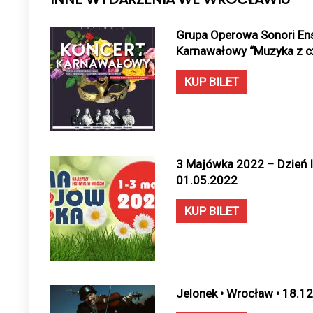
Grupa Operowa Sonori En
Karnawałowy “Muzyka z czt
KUP BILET
3 Majówka 2022 – Dzień I
01.05.2022
KUP BILET
Jelonek • Wrocław • 18.1