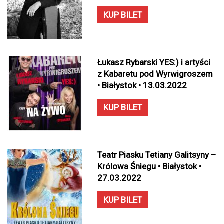
KUP BILET
Łukasz Rybarski YES:) i artyści
z Kabaretu pod Wyrwigroszem
• Białystok • 13.03.2022
KUP BILET
Teatr Piasku Tetiany Galitsyny –
Królowa Śniegu • Białystok •
27.03.2022
KUP BILET