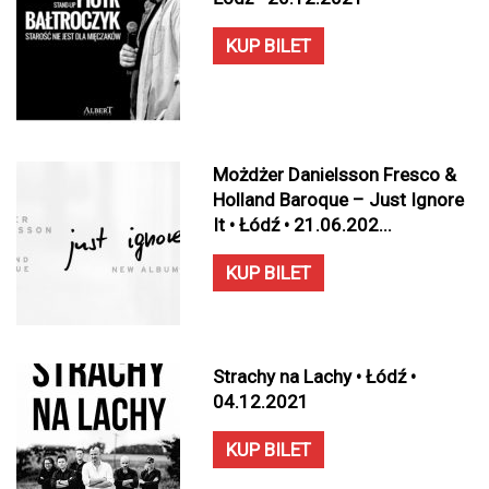
KUP BILET
Możdżer Danielsson Fresco &
Holland Baroque – Just Ignore
It • Łódź • 21.06.202...
KUP BILET
Strachy na Lachy • Łódź •
04.12.2021
KUP BILET