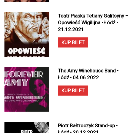
Teatr Piasku Tetiany Galitsyny –
Opowieść Wigilijna • Łódź •
21.12.2021
KUP BILET
The Amy Winehouse Band •
Łódź • 04.06.2022
KUP BILET
Piotr Bałtroczyk Stand-up •
Łódź • 20.12.2021