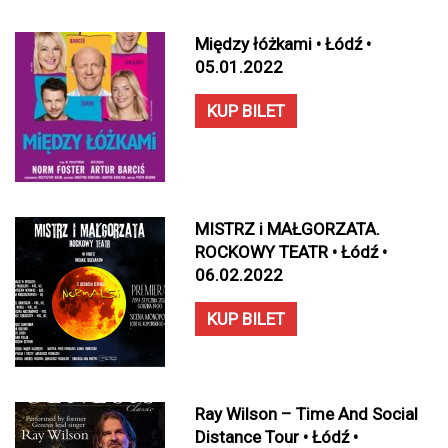
Między łóżkami • Łódź •
05.01.2022
KUP BILET
MISTRZ i MAŁGORZATA.
ROCKOWY TEATR • Łódź •
06.02.2022
KUP BILET
Ray Wilson – Time And Social
Distance Tour • Łódź •