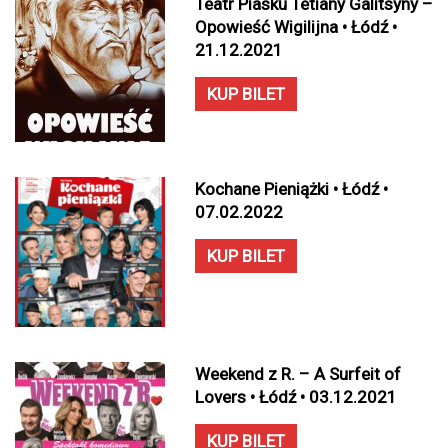
Teatr Piasku Tetiany Galitsyny –
Opowieść Wigilijna • Łódź •
21.12.2021
KUP BILET
Kochane Pieniążki • Łódź •
07.02.2022
KUP BILET
Weekend z R. – A Surfeit of
Lovers • Łódź • 03.12.2021
KUP BILET