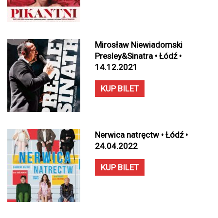
Mirosław Niewiadomski
Presley&Sinatra • Łódź •
14.12.2021
KUP BILET
Nerwica natręctw • Łódź •
24.04.2022
KUP BILET