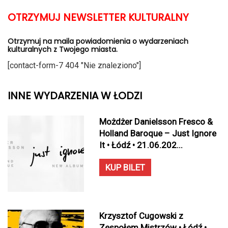
OTRZYMUJ NEWSLETTER KULTURALNY
Otrzymuj na maila powiadomienia o wydarzeniach
kulturalnych z Twojego miasta.
[contact-form-7 404 "Nie znaleziono"]
INNE WYDARZENIA W ŁODZI
Możdżer Danielsson Fresco &
Holland Baroque – Just Ignore
It • Łódź • 21.06.202...
KUP BILET
Krzysztof Cugowski z
Zespołem Mistrzów • Łódź •