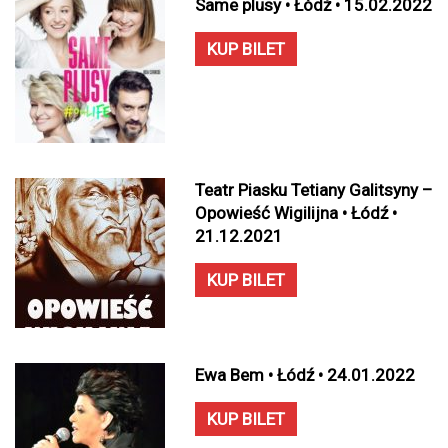
Same plusy • Łódź • 15.02.2022
KUP BILET
Teatr Piasku Tetiany Galitsyny –
Opowieść Wigilijna • Łódź •
21.12.2021
KUP BILET
Ewa Bem • Łódź • 24.01.2022
KUP BILET