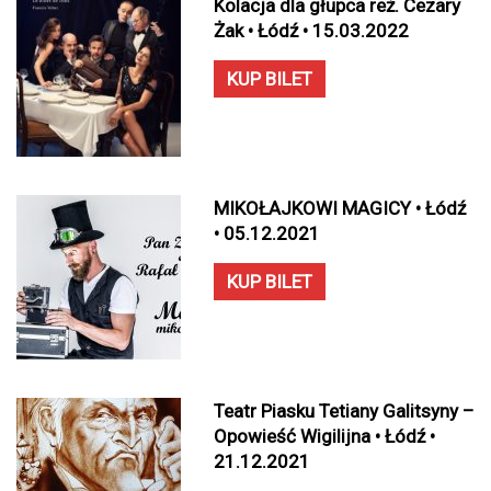
Kolacja dla głupca reż. Cezary
Żak • Łódź • 15.03.2022
KUP BILET
MIKOŁAJKOWI MAGICY • Łódź
• 05.12.2021
KUP BILET
Teatr Piasku Tetiany Galitsyny –
Opowieść Wigilijna • Łódź •
21.12.2021