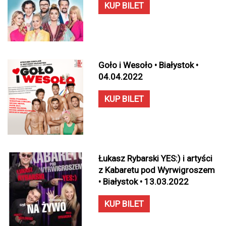
KUP BILET
Goło i Wesoło • Białystok •
04.04.2022
KUP BILET
Łukasz Rybarski YES:) i artyści
z Kabaretu pod Wyrwigroszem
• Białystok • 13.03.2022
KUP BILET