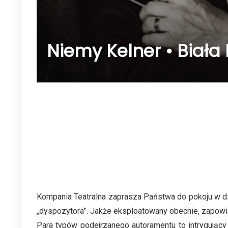
Niemy Kelner • Biała 
Kompania Teatralna zaprasza Państwa do pokoju w dz
„dyspozytora”. Jakże eksploatowany obecnie, zapowi
Para typów podejrzanego autoramentu to intrygujący m