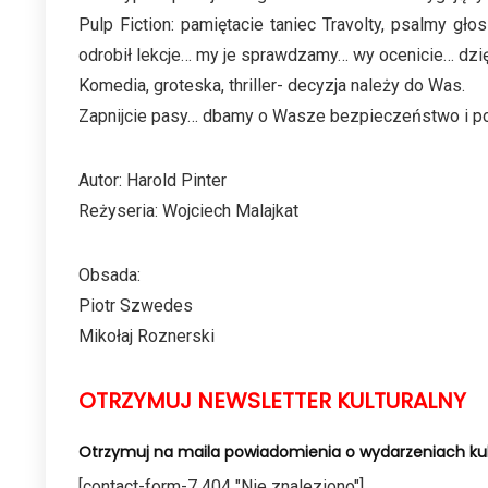
Pulp Fiction: pamiętacie taniec Travolty, psalmy gł
odrobił lekcje… my je sprawdzamy… wy ocenicie… dzięk
Komedia, groteska, thriller- decyzja należy do Was.
Zapnijcie pasy… dbamy o Wasze bezpieczeństwo i p
Autor: Harold Pinter
Reżyseria: Wojciech Malajkat
Obsada:
Piotr Szwedes
Mikołaj Roznerski
OTRZYMUJ NEWSLETTER KULTURALNY
Otrzymuj na maila powiadomienia o wydarzeniach kul
[contact-form-7 404 "Nie znaleziono"]