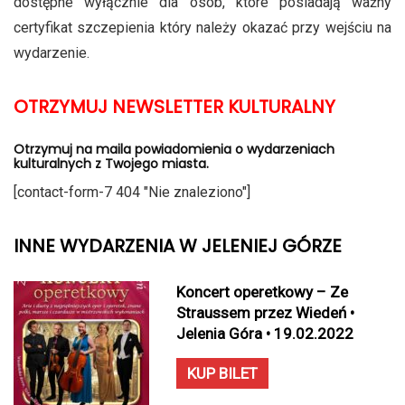
dostępne wyłącznie dla osób, które posiadają ważny
certyfikat szczepienia który należy okazać przy wejściu na
wydarzenie.
OTRZYMUJ NEWSLETTER KULTURALNY
Otrzymuj na maila powiadomienia o wydarzeniach
kulturalnych z Twojego miasta.
[contact-form-7 404 "Nie znaleziono"]
INNE WYDARZENIA W JELENIEJ GÓRZE
Koncert operetkowy – Ze
Straussem przez Wiedeń •
Jelenia Góra • 19.02.2022
KUP BILET