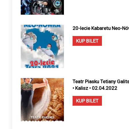
20-lecie Kabaretu Neo-Nów
KUP BILET
Teatr Piasku Tetiany Galit
• Kalisz • 02.04.2022
KUP BILET