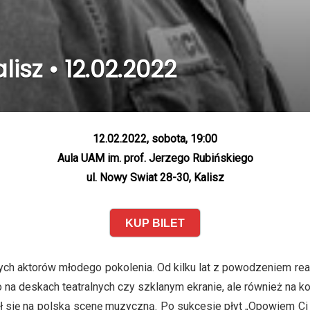
isz • 12.02.2022
12.02.2022, sobota, 19:00
Aula UAM im. prof. Jerzego Rubińskiego
ul. Nowy Swiat 28-30, Kalisz
KUP BILET
h aktorów młodego pokolenia. Od kilku lat z powodzeniem reali
na deskach teatralnych czy szklanym ekranie, ale również na ko
się na polską scenę muzyczną. Po sukcesie płyt „Opowiem Ci 