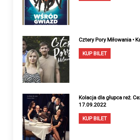
Cztery Pory Miłowania • K
KUP BILET
Kolacja dla głupca reż. Cez
17.09.2022
KUP BILET