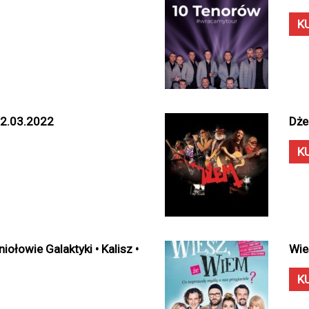
K
 12.03.2022
Dże
K
ołowie Galaktyki • Kalisz •
Wie
K