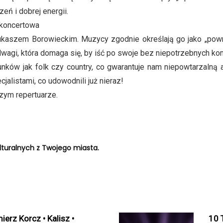
eń i dobrej energii.
 koncertowa
ukaszem Borowieckim. Muzycy zgodnie określają go jako „powró
dwagi, która domaga się, by iść po swoje bez niepotrzebnych 
nków jak folk czy country, co gwarantuje nam niepowtarzalną a
alistami, co udowodnili już nieraz!
zym repertuarze.
turalnych z Twojego miasta.
erz Korcz • Kalisz •
10 