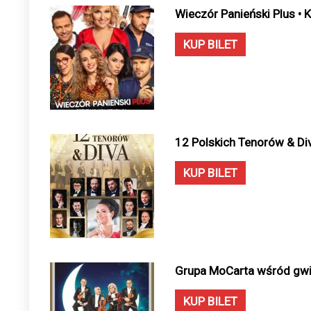
Wieczór Panieński Plus • 
KUP BILET
12 Polskich Tenorów & Div
KUP BILET
Grupa MoCarta wśród gwia
KUP BILET