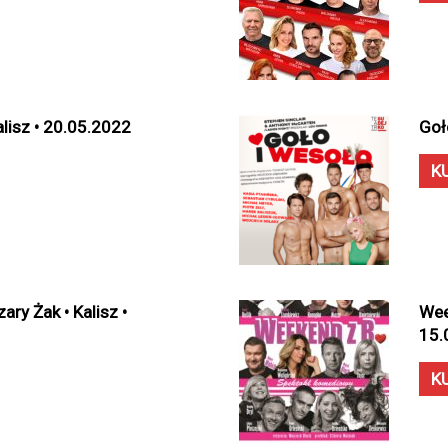
alisz • 20.05.2022
Goł
K
ary Żak • Kalisz •
Wee
15.
K