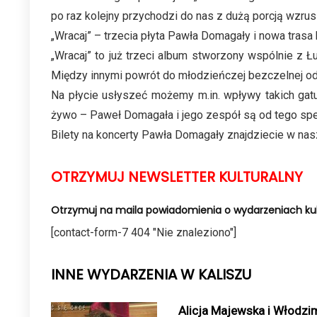
po raz kolejny przychodzi do nas z dużą porcją wzrusz
„Wracaj” – trzecia płyta Pawła Domagały i nowa trasa
„Wracaj” to już trzeci album stworzony wspólnie z Ł
Między innymi powrót do młodzieńczej bezczelnej o
Na płycie usłyszeć możemy m.in. wpływy takich gatu
żywo – Paweł Domagała i jego zespół są od tego specj
Bilety na koncerty Pawła Domagały znajdziecie w nas
OTRZYMUJ NEWSLETTER KULTURALNY
Otrzymuj na maila powiadomienia o wydarzeniach kul
[contact-form-7 404 "Nie znaleziono"]
INNE WYDARZENIA W KALISZU
Alicja Majewska i Włodzimi