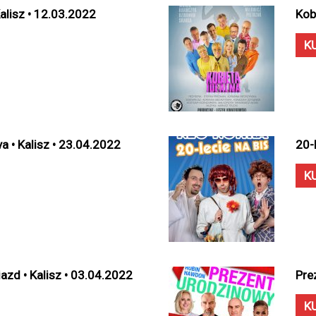
Kalisz • 12.03.2022
Kob
K
a • Kalisz • 23.04.2022
20-
K
zd • Kalisz • 03.04.2022
Pre
K