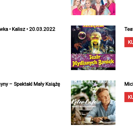
ka • Kalisz • 20.03.2022
Tea
K
syny – Spektakl Mały Książę
Mic
K