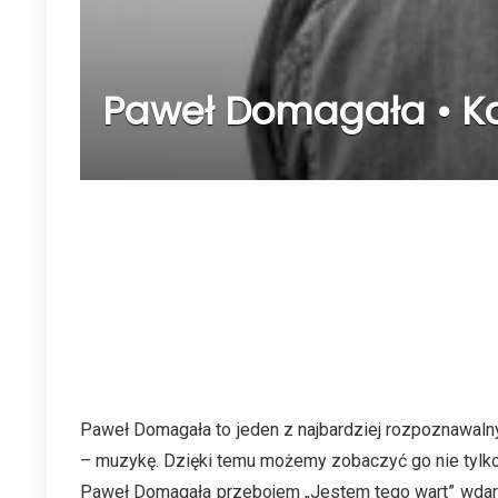
Paweł Domagała • Kal
Paweł Domagała to jeden z najbardziej rozpoznawalnyc
– muzykę. Dzięki temu możemy zobaczyć go nie tylko 
Paweł Domagała przebojem „Jestem tego wart” wdarł 