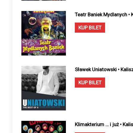
Teatr Baniek Mydlanych • 
KUP BILET
Sławek Uniatowski • Kalis
KUP BILET
Klimakterium … i już • Kal