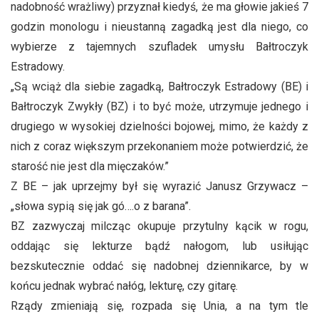
nadobność wrażliwy) przyznał kiedyś, że ma głowie jakieś 7
godzin monologu i nieustanną zagadką jest dla niego, co
wybierze z tajemnych szufladek umysłu Bałtroczyk
Estradowy.
„Są wciąż dla siebie zagadką, Bałtroczyk Estradowy (BE) i
Bałtroczyk Zwykły (BZ) i to być może, utrzymuje jednego i
drugiego w wysokiej dzielności bojowej, mimo, że każdy z
nich z coraz większym przekonaniem może potwierdzić, że
starość nie jest dla mięczaków.”
Z BE – jak uprzejmy był się wyrazić Janusz Grzywacz –
„słowa sypią się jak gó….o z barana”.
BZ zazwyczaj milcząc okupuje przytulny kącik w rogu,
oddając się lekturze bądź nałogom, lub usiłując
bezskutecznie oddać się nadobnej dziennikarce, by w
końcu jednak wybrać nałóg, lekturę, czy gitarę.
Rządy zmieniają się, rozpada się Unia, a na tym tle