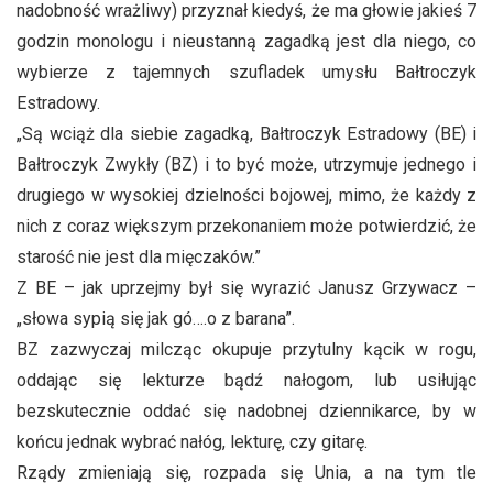
nadobność wrażliwy) przyznał kiedyś, że ma głowie jakieś 7
godzin monologu i nieustanną zagadką jest dla niego, co
wybierze z tajemnych szufladek umysłu Bałtroczyk
Estradowy.
„Są wciąż dla siebie zagadką, Bałtroczyk Estradowy (BE) i
Bałtroczyk Zwykły (BZ) i to być może, utrzymuje jednego i
drugiego w wysokiej dzielności bojowej, mimo, że każdy z
nich z coraz większym przekonaniem może potwierdzić, że
starość nie jest dla mięczaków.”
Z BE – jak uprzejmy był się wyrazić Janusz Grzywacz –
„słowa sypią się jak gó….o z barana”.
BZ zazwyczaj milcząc okupuje przytulny kącik w rogu,
oddając się lekturze bądź nałogom, lub usiłując
bezskutecznie oddać się nadobnej dziennikarce, by w
końcu jednak wybrać nałóg, lekturę, czy gitarę.
Rządy zmieniają się, rozpada się Unia, a na tym tle