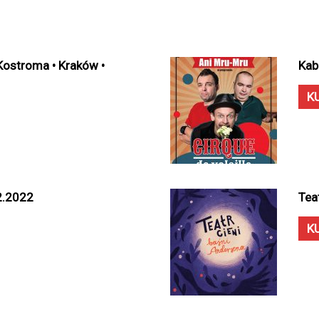
 Kostroma • Kraków •
Kab
K
2.2022
Tea
K