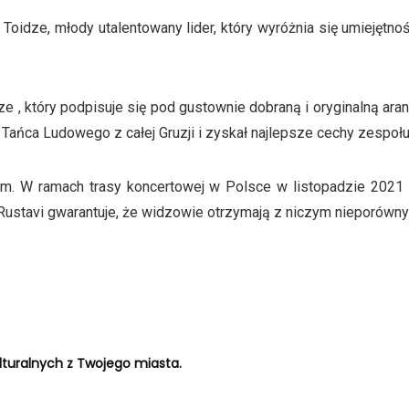
Toidze, młody utalentowany lider, który wyróżnia się umiejętno
e , który podpisuje się pod gustownie dobraną i oryginalną ara
Tańca Ludowego z całej Gruzji i zyskał najlepsze cechy zespoł
ram. W ramach trasy koncertowej w Polsce w listopadzie 2021
stavi gwarantuje, że widzowie otrzymają z niczym nieporównyw
turalnych z Twojego miasta.