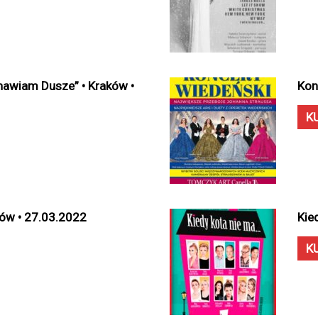
nawiam Dusze” • Kraków •
Kon
K
aków • 27.03.2022
Kie
K