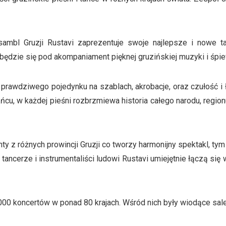
ambl Gruzji Rustavi zaprezentuje swoje najlepsze i nowe 
będzie się pod akompaniament pięknej gruzińskiej muzyki i śpie
rawdziwego pojedynku na szablach, akrobacje, oraz czułość i 
u, w każdej pieśni rozbrzmiewa historia całego narodu, regionu,
ty z różnych prowincji Gruzji co tworzy harmonijny spektakl, 
 tancerze i instrumentaliści ludowi Rustavi umiejętnie łączą s
00 koncertów w ponad 80 krajach. Wśród nich były wiodące sale