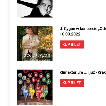
J. Cygan w koncercie „Od
10.03.2022
KUP BILET
Klimakterium … i już • Kr
KUP BILET