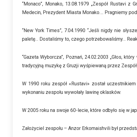
“Monaco”, Monako, 13.08.1979 „Zespół Rustavi z Gru
Medecin, Prezydent Miasta Monako…. Pragniemy pod
“New York Times”, 7.04.1990 “Jeśli nigdy nie słysz
paletę… Dostaliśmy to, czego potrzebowaliśmy… Reakc
“Gazeta Wyborcza”, Poznań, 24.02.2003 „Głos, który w
tradycyjną muzykę z Gruzji wyśpiewaną przez Zespół
W 1990 roku zespół «Rustavi» został uczestnikiem
wykonaniu zespołu wywołały lawinę oklasków.
W 2005 roku na swoje 60-lecie, które odbyło się w j
Założyciel zespołu – Anzor Erkomaishvili był przedsta