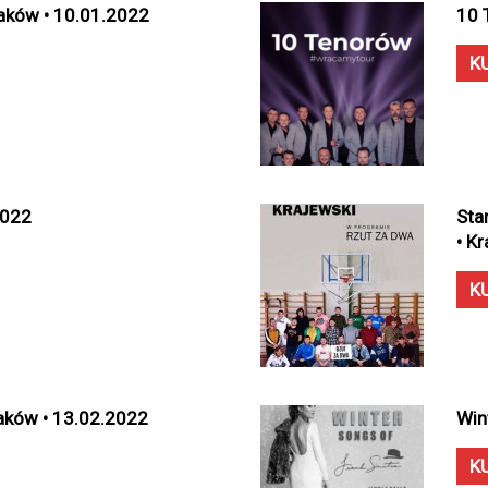
Kraków • 10.01.2022
10 
K
2022
Sta
• K
K
raków • 13.02.2022
Win
K