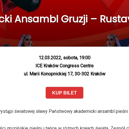
i Ansambl Gruzji – Rustav
12.03.2022, sobota, 19:00
ICE Kraków Congress Centre
ul. Marii Konopnickiej 17, 30-302 Kraków
KUP BILET
ystąpi światowej sławy Państwowy akademicki ansambl pieśni i 
ci gruzińskie pieśni i tańce w różnych krajach świata. Zespół 