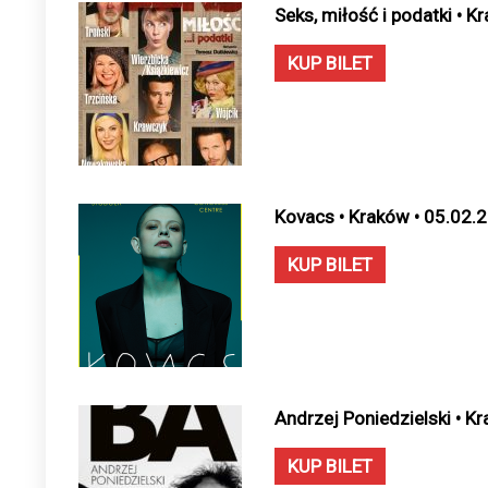
Seks, miłość i podatki • 
KUP BILET
Kovacs • Kraków • 05.02.
KUP BILET
Andrzej Poniedzielski • K
KUP BILET