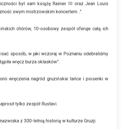
iczności był sam książę Rainier III oraz Jean Louis
iczność swym mistrzowskim koncertem…”
zińskich chórów, 10-osobowy zespół oferuje całą ich
 opisać sposób, w jaki wczoraj w Poznaniu odebraliśmy
ąpiła wręcz burza oklasków”.
ii wręczenia nagród gruzińskie tańce i piosenki w
prosił tylko zespół Rustavi.
azwiska z 300-letnią historią w kulturze Gruzji.