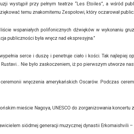
zji wystąpił przy pełnym teatrze “Les Etoiles”, a wśród publ
ziękować temu znakomitemu Zespołowi, który oczarował publ
eliście wspaniałych polifonicznych dźwięków w wykonaniu gru
ja publiczności była wręcz nad ekspresyjna.”
ypełnia serce i duszę i penetruje ciało i kości. Tak najlepiej
 Rustavi… Nie było zaskoczeniem, iż po pierwszym utworze nast
 ceremonii wręczenia amerykańskich Oscarów. Podczas ceremon
apońskim mieście Nagoya, UNESCO do zorganizowania koncertu za
wicielem siódmej generacji muzycznej dynastii Erkomaishvili – n