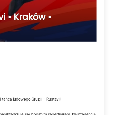
i • Kraków •
tańca ludowego Gruzji – Rustavi!
charakteryzuje się bogatym repertuarem, kwintesencją,