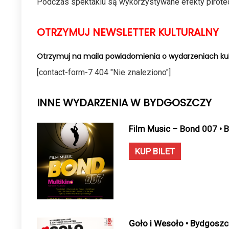
Podczas spektaklu są wykorzystywane efekty pirote
OTRZYMUJ NEWSLETTER KULTURALNY
Otrzymuj na maila powiadomienia o wydarzeniach kul
[contact-form-7 404 "Nie znaleziono"]
INNE WYDARZENIA W BYDGOSZCZY
Film Music – Bond 007 • 
KUP BILET
Goło i Wesoło • Bydgoszc