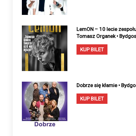
LemON – 10 lecie zespołu 
Tomasz Organek • Bydgosz
KUP BILET
Dobrze się kłamie • Bydg
KUP BILET