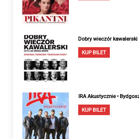
Dobry wieczór kawalerski
KUP BILET
IRA Akustycznie • Bydgos
KUP BILET