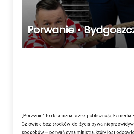
Porwanie • Bydgoszcz
„Porwanie” to doceniana przez publiczność komedia k
Człowiek bez środków do życia bywa nieprzewidywa
sposobów – porwać syna ministra, który jest odpowied