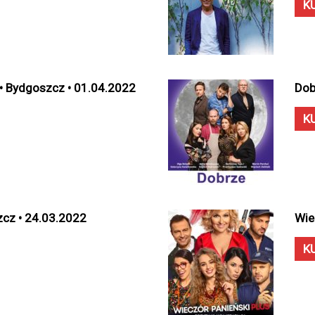
K
 • Bydgoszcz • 01.04.2022
Dob
K
zcz • 24.03.2022
Wie
K