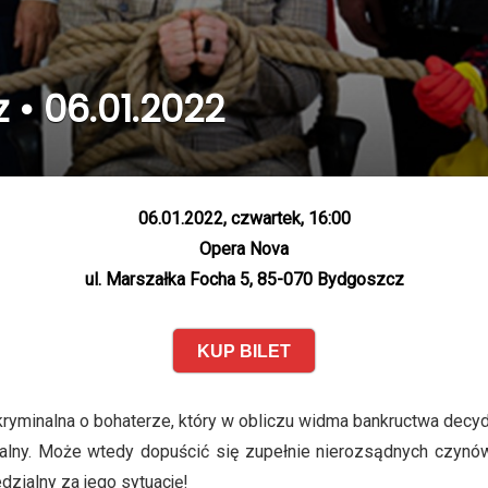
 • 06.01.2022
06.01.2022, czwartek, 16:00
Opera Nova
ul. Marszałka Focha 5, 85-070 Bydgoszcz
KUP BILET
ryminalna o bohaterze, który w obliczu widma bankructwa decyd
lny. Może wtedy dopuścić się zupełnie nierozsądnych czynów.
zialny za jego sytuację!