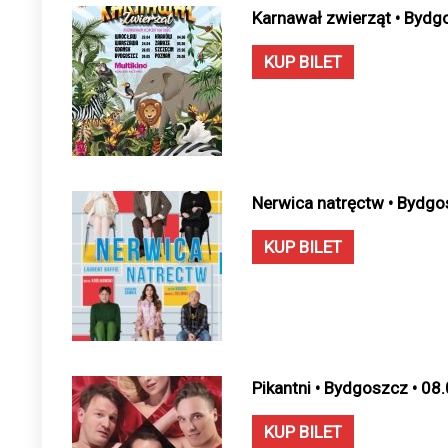
Karnawał zwierząt • Bydg
KUP BILET
Nerwica natręctw • Bydgo
KUP BILET
Pikantni • Bydgoszcz • 08
KUP BILET