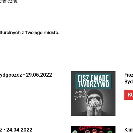
chniczne.
turalnych z Twojego miasta.
Bydgoszcz • 29.05.2022
Fis
Byd
K
z • 24.04.2022
Kli