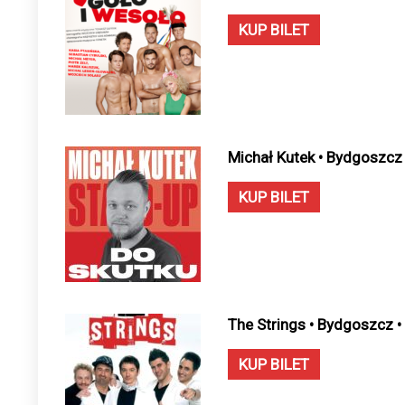
KUP BILET
Michał Kutek • Bydgoszcz
KUP BILET
The Strings • Bydgoszcz 
KUP BILET