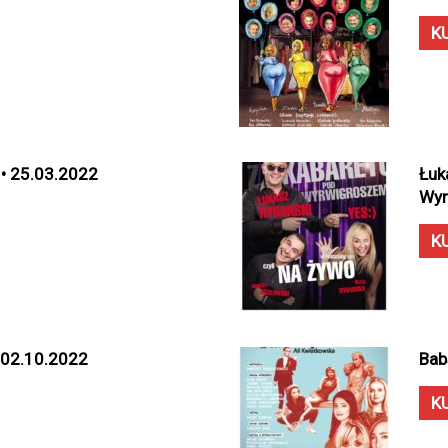
K
 • 25.03.2022
Łuk
Wyr
K
• 02.10.2022
Bab
K