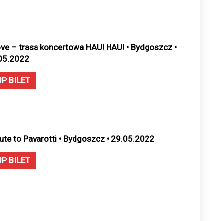
ove – trasa koncertowa HAU! HAU! • Bydgoszcz •
05.2022
UP BILET
bute to Pavarotti • Bydgoszcz • 29.05.2022
UP BILET