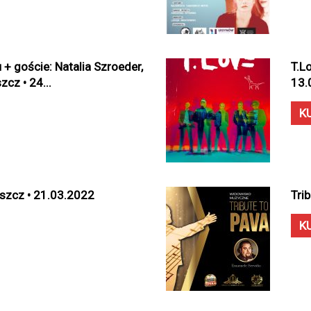
+ goście: Natalia Szroeder,
T.L
cz • 24...
13.
K
oszcz • 21.03.2022
Tri
K