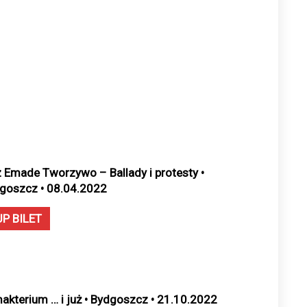
z Emade Tworzywo – Ballady i protesty •
goszcz • 08.04.2022
UP BILET
makterium … i już • Bydgoszcz • 21.10.2022