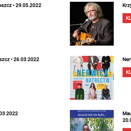
oszcz • 29.05.2022
Krz
K
szcz • 26.03.2022
Ner
K
.03.2022
Mau
20.