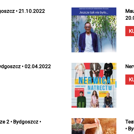
dgoszcz • 21.10.2022
Mau
20.
K
ydgoszcz • 02.04.2022
Ner
K
rze 2 • Bydgoszcz •
Tea
• B