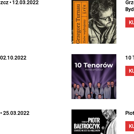
zcz • 12.03.2022
Grz
Byd
K
• 02.10.2022
10 
K
 • 25.03.2022
Pio
K