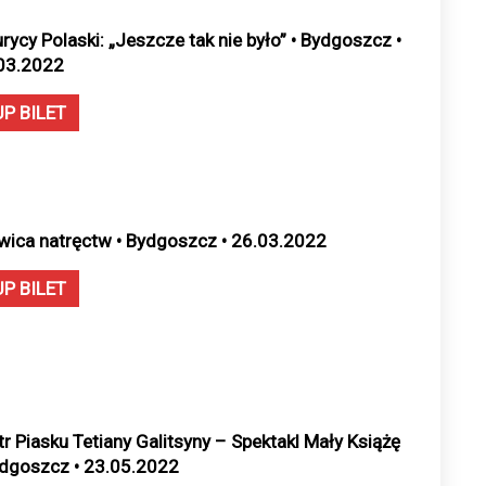
rycy Polaski: „Jeszcze tak nie było” • Bydgoszcz •
03.2022
UP BILET
wica natręctw • Bydgoszcz • 26.03.2022
UP BILET
tr Piasku Tetiany Galitsyny – Spektakl Mały Książę
ydgoszcz • 23.05.2022