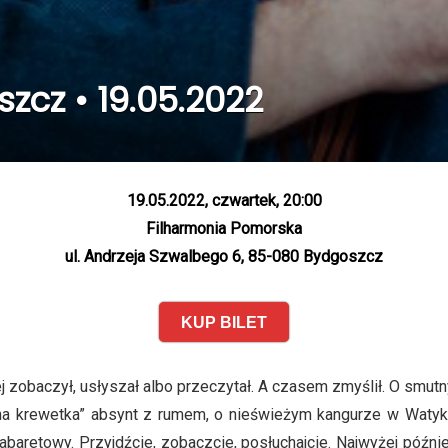
zcz • 19.05.2022
19.05.2022, czwartek, 20:00
Filharmonia Pomorska
ul. Andrzeja Szwalbego 6, 85-080 Bydgoszcz
KUP BILET
j zobaczył, usłyszał albo przeczytał. A czasem zmyślił. O smutn
ona krewetka” absynt z rumem, o nieświeżym kangurze w Watyk
kabaretowy. Przyjdźcie, zobaczcie, posłuchajcie. Najwyżej późnie