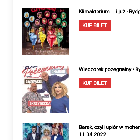
Klimakterium … i już • By
KUP BILET
Wieczorek pożegnalny • B
KUP BILET
Berek, czyli upiór w mohe
11.04.2022