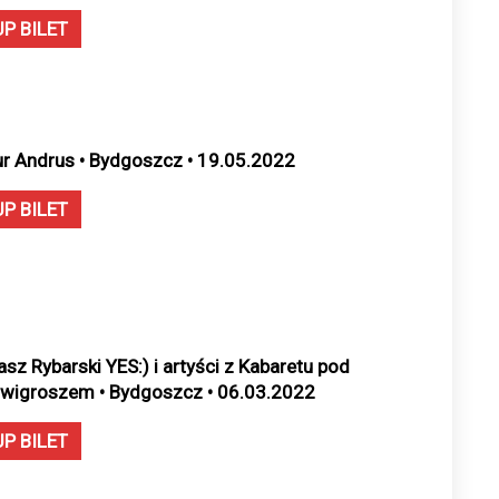
UP BILET
ur Andrus • Bydgoszcz • 19.05.2022
UP BILET
asz Rybarski YES:) i artyści z Kabaretu pod
wigroszem • Bydgoszcz • 06.03.2022
UP BILET