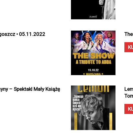
goszcz • 05.11.2022
The
K
syny – Spektakl Mały Książę
Lem
Tom
K