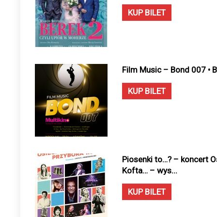
KUP BILET
Film Music – Bond 007 • 
KUP BILET
Piosenki to…? – koncert Os
Kofta… – wys...
KUP BILET