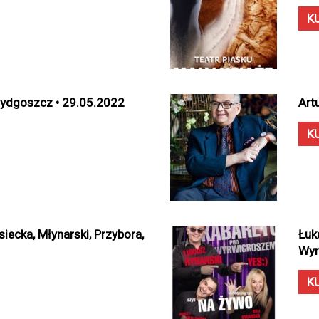
K
Bydgoszcz • 29.05.2022
Art
K
iecka, Młynarski, Przybora,
Łuk
Wyr
K