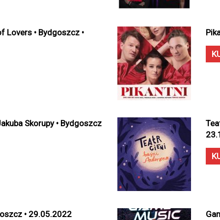
of Lovers • Bydgoszcz •
Pik
K
Jakuba Skorupy • Bydgoszcz
Tea
23.
K
dgoszcz • 29.05.2022
Gam