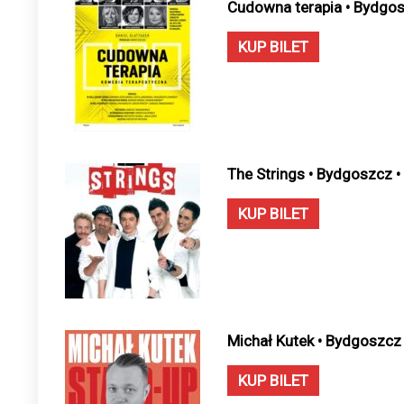
Cudowna terapia • Bydgos
KUP BILET
The Strings • Bydgoszcz 
KUP BILET
Michał Kutek • Bydgoszcz
KUP BILET