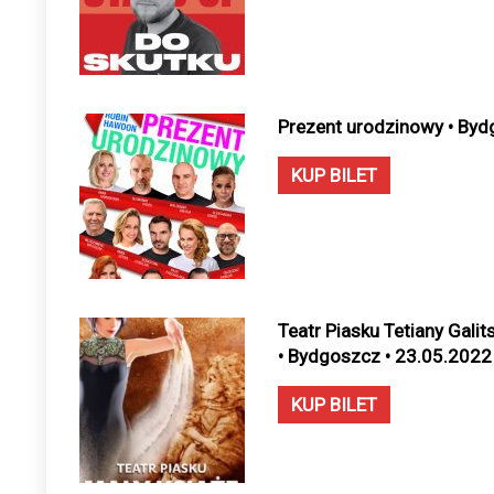
Prezent urodzinowy • Byd
KUP BILET
Teatr Piasku Tetiany Galit
• Bydgoszcz • 23.05.2022
KUP BILET