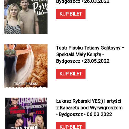
Bydgoszcz • 26.03.2022
KUP BILET
Teatr Piasku Tetiany Galitsyny –
Spektakl Mały Książę •
Bydgoszcz • 23.05.2022
KUP BILET
Łukasz Rybarski YES:) i artyści
z Kabaretu pod Wyrwigroszem
• Bydgoszcz • 06.03.2022
KUP BILET