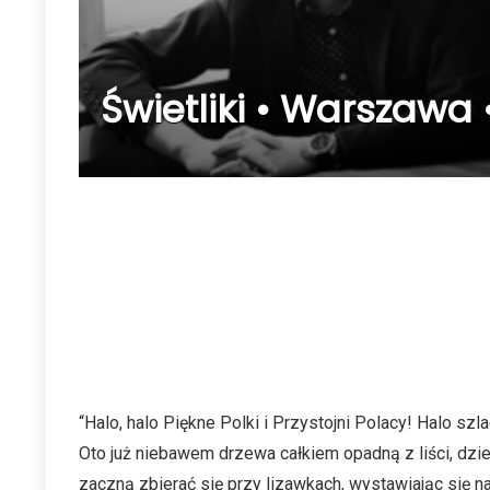
Świetliki • Warszawa 
“Halo, halo Piękne Polki i Przystojni Polacy! Halo szla
Oto już niebawem drzewa całkiem opadną z liści, dzień
zaczną zbierać się przy lizawkach, wystawiając się na