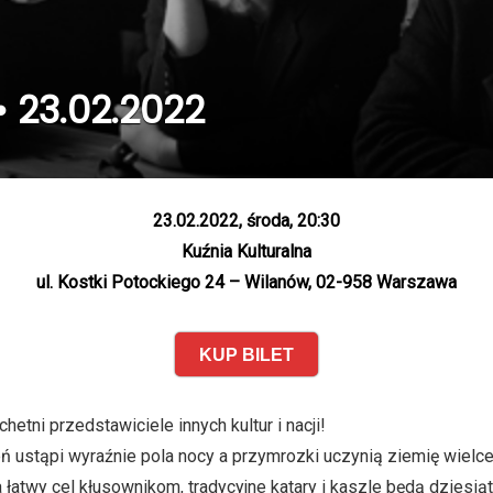
• 23.02.2022
23.02.2022, środa, 20:30
Kuźnia Kulturalna
ul. Kostki Potockiego 24 – Wilanów, 02-958 Warszawa
KUP BILET
chetni przedstawiciele innych kultur i nacji!
 ustąpi wyraźnie pola nocy a przymrozki uczynią ziemię wielce n
 łatwy cel kłusownikom, tradycyjne katary i kaszle będą dziesiąt