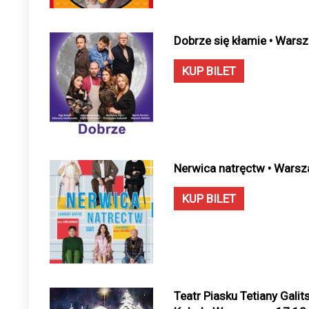
Dobrze się kłamie • Wars
KUP BILET
Nerwica natręctw • Warsz
KUP BILET
Teatr Piasku Tetiany Gali