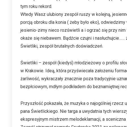
tym roku rekord.
Wtedy Wasz ulubiony zespół ruszy w kolejną, jesienno-
porcją obroku dla konia ( żeby było eko), odwiedzimy
jesienio-zimy nieco rozświetli a i ogrzać się przy ni
okaże się niebawem. Bądźcie czujni i nasłuchujcie……
Świetliki, zespół brutalnych doświadczeń.
Świetliki – zespół (kiedyś) młodzieżowy o profilu s
w Krakowie. Ideą, która przyświecała założeniu formac
żarliwość, wykraczały znacznie poza tradycyjnie uzn
bezpłciowym, mdłym podkładem do beznamiętnej recyta
Przyszłość pokazała, że muzyka o najogólniej rzecz 
pana Świetlickiego. Nie targa a uwydatnia tych wiers
ekspresyjnym mistrzem melodeklamacji, a sceniczna 