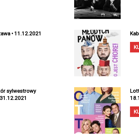
szawa • 11.12.2021
Kab
K
zór sylwestrowy
Lot
 31.12.2021
18.
K