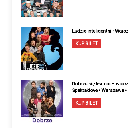
Ludzie inteligentni • War
KUP BILET
Dobrze się kłamie – wiec
Spektaklove • Warszawa •
KUP BILET