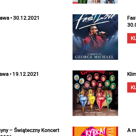
zawa • 30.12.2021
Fas
30.
K
awa • 19.12.2021
Kli
K
tsyny – Świąteczny Koncert
A m