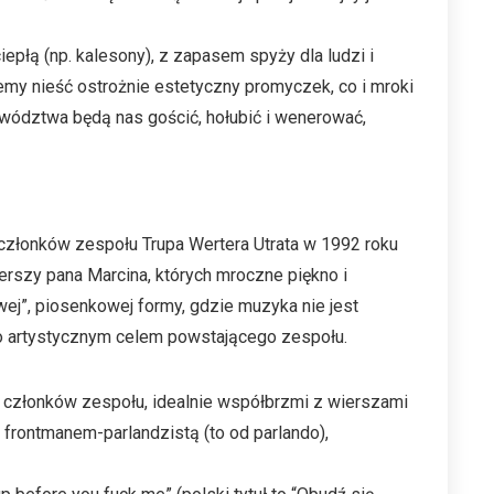
iepłą (np. kalesony), z zapasem spyży dla ludzi i
iemy nieść ostrożnie estetyczny promyczek, co i mroki
ojewództwa będą nas gościć, hołubić i wenerować,
 członków zespołu Trupa Wertera Utrata w 1992 roku
ierszy pana Marcina, których mroczne piękno i
ej”, piosenkowej formy, gdzie muzyka nie jest
ło artystycznym celem powstającego zespołu.
u członków zespołu, idealnie współbrzmi z wierszami
 frontmanem-parlandzistą (to od parlando),