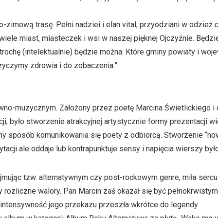
zimową trasę. Pełni nadziei i elan vital, przyodziani w odzież c
 wiele miast, miasteczek i wsi w naszej pięknej Ojczyźnie. Będz
m trochę (intelektualnie) będzie można. Które gminy powiaty i w
 życzymy zdrowia i do zobaczenia.”
łowno-muzycznym. Założony przez poetę Marcina Świetlickiego i
ji, było stworzenie atrakcyjnej artystycznie formy prezentacji w
any sposób komunikowania się poety z odbiorcą. Stworzenie “now
cji ale oddaje lub kontrapunktuje sensy i napięcia wierszy by
ujmując tzw. alternatywnym czy post-rockowym genre, miła serc
zy rozliczne walory. Pan Marcin zaś okazał się być pełnokrwistym
intensywność jego przekazu przeszła wkrótce do legendy.