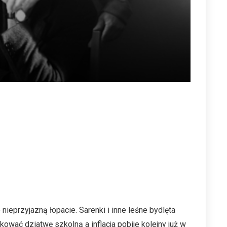
ieprzyjazną łopacie. Sarenki i inne leśne bydlęta
kować dziatwę szkolną a inflacja pobije kolejny już w