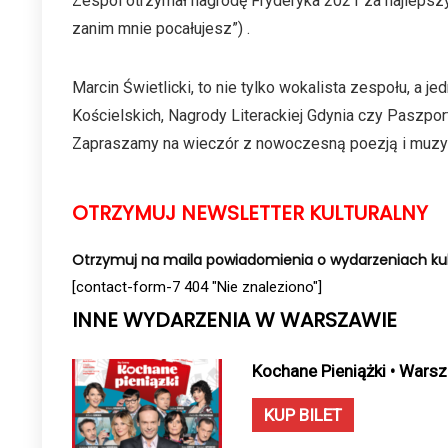
Zespól otrzymał nagrodę Fryderyka 2021 za najlepszy 
zanim mnie pocałujesz”) .
Marcin Świetlicki, to nie tylko wokalista zespołu, a
Kościelskich, Nagrody Literackiej Gdynia czy Paszpor
Zapraszamy na wieczór z nowoczesną poezją i muzy
OTRZYMUJ NEWSLETTER KULTURALNY
Otrzymuj na maila powiadomienia o wydarzeniach kul
[contact-form-7 404 "Nie znaleziono"]
INNE WYDARZENIA W WARSZAWIE
Kochane Pieniążki • Wars
KUP BILET