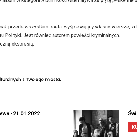
album w kategorii Album Roku Alternatywa za płytę „Wake me up 
 jednak przede wszystkim poeta, wyśpiewujący własne wiersze, zd
tu Polityki. Jest również autorem powieści kryminalnych.
czną ekspresją.
turalnych z Twojego miasta.
zawa • 21.01.2022
Świ
K