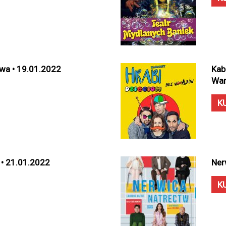
awa • 19.01.2022
Kab
War
K
 • 21.01.2022
Ner
K