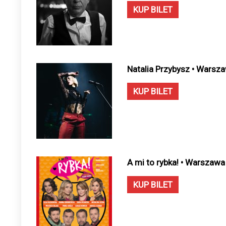
KUP BILET
Natalia Przybysz • Warsz
KUP BILET
A mi to rybka! • Warszawa
KUP BILET