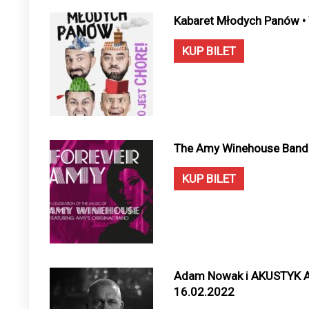
Kabaret Młodych Panów •
KUP BILET
The Amy Winehouse Band 
KUP BILET
Adam Nowak i AKUSTYK A
16.02.2022