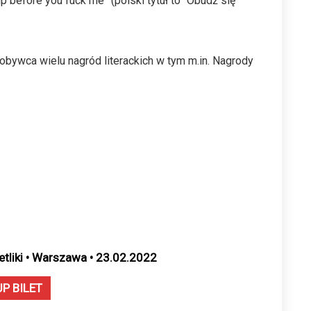
before you fuck me” (polski tytuł to “Obudź się
obywca wielu nagród literackich w tym m.in. Nagrody
etliki • Warszawa • 23.02.2022
UP BILET