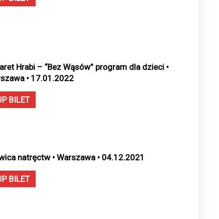
aret Hrabi – “Bez Wąsów” program dla dzieci •
szawa • 17.01.2022
UP BILET
wica natręctw • Warszawa • 04.12.2021
UP BILET