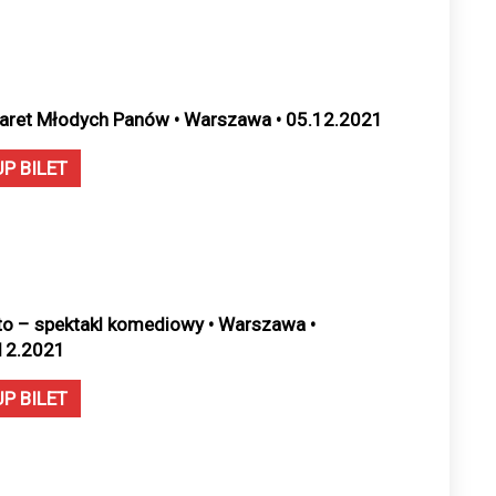
aret Młodych Panów • Warszawa • 05.12.2021
UP BILET
to – spektakl komediowy • Warszawa •
12.2021
UP BILET