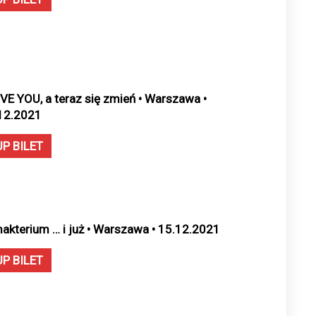
OVE YOU, a teraz się zmień • Warszawa •
12.2021
UP BILET
makterium … i już • Warszawa • 15.12.2021
UP BILET