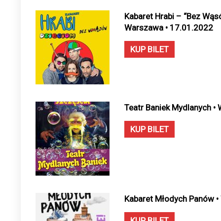
Kabaret Hrabi – “Bez Wąsó
Warszawa • 17.01.2022
KUP BILET
Teatr Baniek Mydlanych •
KUP BILET
Kabaret Młodych Panów •
KUP BILET