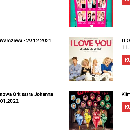
 Warszawa • 29.12.2021
I L
11.
K
nowa Orkiestra Johanna
Kli
.01.2022
K