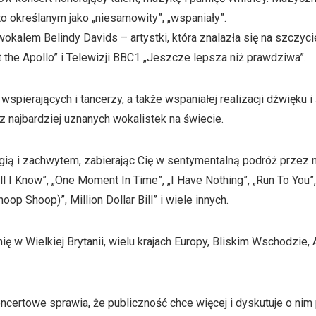
 określanym jako „niesamowity”, „wspaniały”.
okalem Belindy Davids – artystki, która znalazła się na szczyci
 the Apollo” i Telewizji BBC1 „Jeszcze lepsza niż prawdziwa”.
erających i tancerzy, a także wspaniałej realizacji dźwięku i św
z najbardziej uznanych wokalistek na świecie.
ią i zachwytem, zabierając Cię w sentymentalną podróż przez na
I Know”, „One Moment In Time”, „I Have Nothing”, „Run To You”, „
op Shoop)”, Million Dollar Bill” i wiele innych.
w Wielkiej Brytanii, wielu krajach Europy, Bliskim Wschodzie, Azj
certowe sprawia, że publiczność chce więcej i dyskutuje o nim 