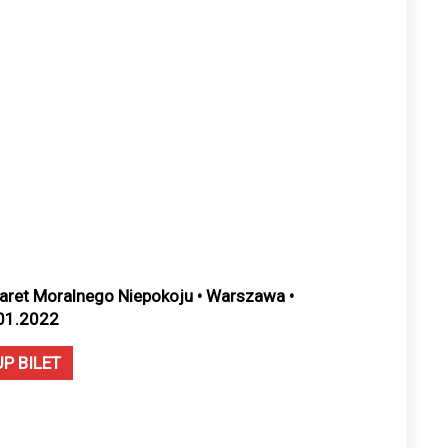
aret Moralnego Niepokoju • Warszawa •
01.2022
UP BILET