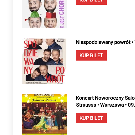
Niespodziewany powrót •
KUP BILET
Koncert Noworoczny Salo
Straussa • Warszawa • 09
KUP BILET