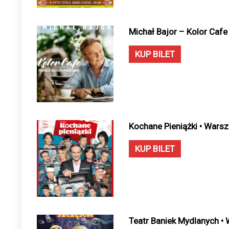
Michał Bajor – Kolor Caf
KUP BILET
Kochane Pieniążki • Wars
KUP BILET
Teatr Baniek Mydlanych •