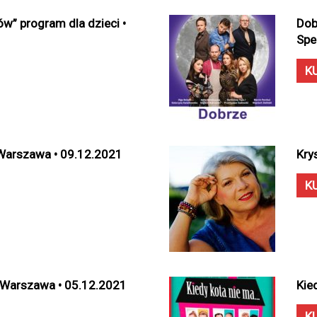
w” program dla dzieci •
Dob
Spe
K
 Warszawa • 09.12.2021
Kry
K
 Warszawa • 05.12.2021
Kie
K