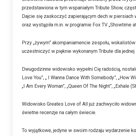
przedstawiona w tym wspaniałym Tribute Show, często
Dajcie się zaskoczyć zapierającym dech w piersiach w
oraz wystąpiła m.in. w programie Fox TV „Showtime at
Przy „żywym” akompaniamencie zespołu, wokalistów wspi
uczestniczyć w pięknie wykonanym Tribute dla jednej 
Dwugodzinne widowisko wypełni Cię radością, nostalg
Love You”, „ I Wanna Dance With Somebody”, „How Will 
„I Am Every Woman”, „Queen Of The Night”, „Exhale (Sho
Widowisko Greates Love of All już zachwyciło widownię 
świetne recenzje na całym świecie.
To wyjątkowe, jedyne w swoim rodzaju wydarzenie kon