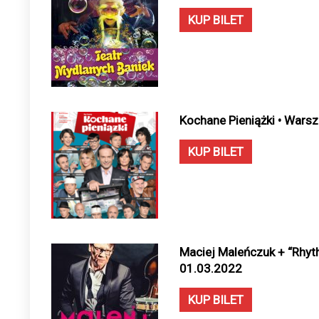
KUP BILET
Kochane Pieniążki • Wars
KUP BILET
Maciej Maleńczuk + “Rhyt
01.03.2022
KUP BILET