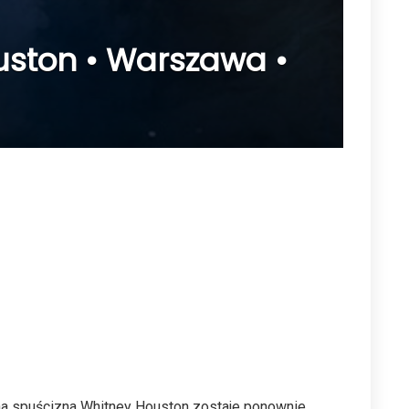
ouston • Warszawa •
zna spuścizna Whitney Houston zostaje ponownie