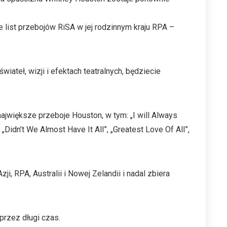
e list przebojów RiSA w jej rodzinnym kraju RPA –
iateł, wizji i efektach teatralnych, będziecie
jwiększe przeboje Houston, w tym: „I will Always
Didn’t We Almost Have It All”, „Greatest Love Of All”,
i, RPA, Australii i Nowej Zelandii i nadal zbiera
przez długi czas.