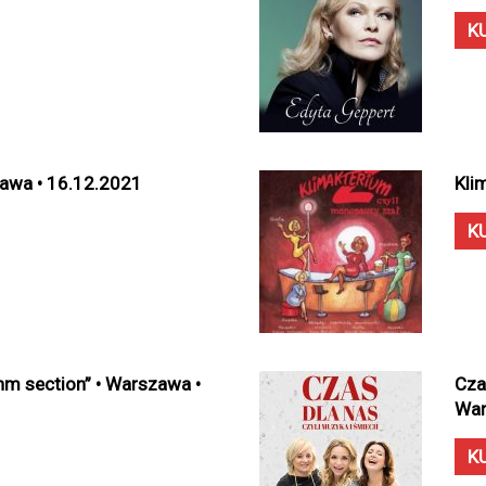
K
zawa • 16.12.2021
Kli
K
hm section” • Warszawa •
Cza
War
K