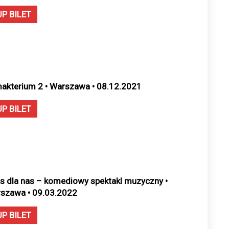
UP BILET
makterium 2 • Warszawa • 08.12.2021
UP BILET
s dla nas – komediowy spektakl muzyczny •
szawa • 09.03.2022
UP BILET