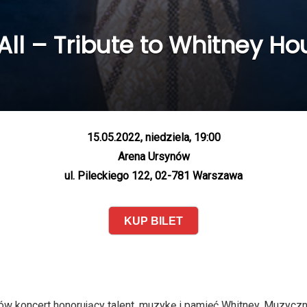
 All – Tribute to Whitney H
15.05.2022, niedziela, 19:00
Arena Ursynów
ul. Pileckiego 122, 02-781 Warszawa
KUP BILET
ków koncert honorujący talent, muzykę i pamięć Whitney. Muzyc