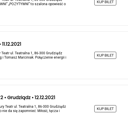
KUP BILET
I” „POZYTYWNI” to szalona opowieść o
11.12.2021
 Teatr ul. Teatralna 1, 86-300 Grudziądz
KUP BILET
g i Tomasz Marciniak. Połączenie energii i
 • Grudziądz • 12.12.2021
ry Teatr ul. Teatralna 1, 86-300 Grudziądz
KUP BILET
o nie da się zapomnieć. Miłość, tęcza i