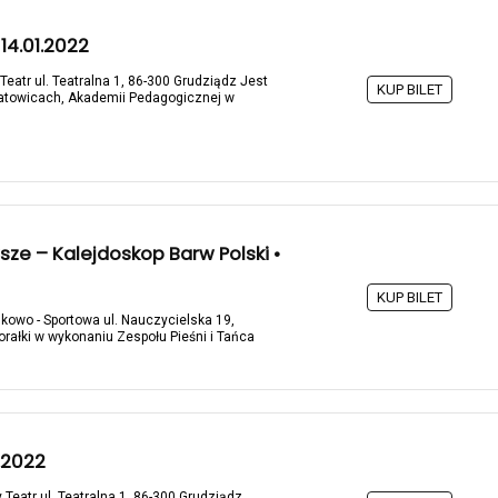
14.01.2022
Teatr ul. Teatralna 1, 86-300 Grudziądz Jest
KUP BILET
atowicach, Akademii Pedagogicznej w
sze – Kalejdoskop Barw Polski •
KUP BILET
skowo - Sportowa ul. Nauczycielska 19,
orałki w wykonaniu Zespołu Pieśni i Tańca
1.2022
 Teatr ul. Teatralna 1, 86-300 Grudziądz