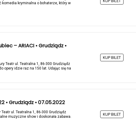
KUP BILET
ć komedia kryminalna o bohaterze, który w
biec – ARIACI • Grudziądz •
KUP BILET
ry Teatr ul. Teatralna 1, 86-300 Grudziądz
 opery idzie raz na 150 lat. Udając się na
2 • Grudziądz • 07.05.2022
 Teatr ul. Teatralna 1, 86-300 Grudziądz
KUP BILET
rzalne muzyczne show i doskonała zabawa.