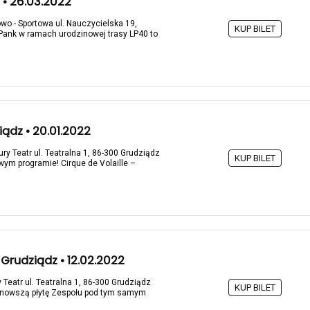
 • 26.03.2022
wo - Sportowa ul. Nauczycielska 19,
KUP BILET
Pank w ramach urodzinowej trasy LP40 to
ądz • 20.01.2022
ry Teatr ul. Teatralna 1, 86-300 Grudziądz
KUP BILET
ym programie! Cirque de Volaille –
Grudziądz • 12.02.2022
 Teatr ul. Teatralna 1, 86-300 Grudziądz
KUP BILET
ajnowszą płytę Zespołu pod tym samym