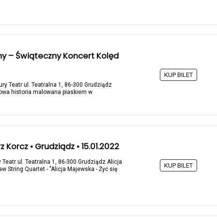
yny – Świąteczny Koncert Kolęd
KUP BILET
ry Teatr ul. Teatralna 1, 86-300 Grudziądz
owa historia malowana piaskiem w
 Korcz • Grudziądz • 15.01.2022
Teatr ul. Teatralna 1, 86-300 Grudziądz Alicja
KUP BILET
String Quartet - "Alicja Majewska - Żyć się