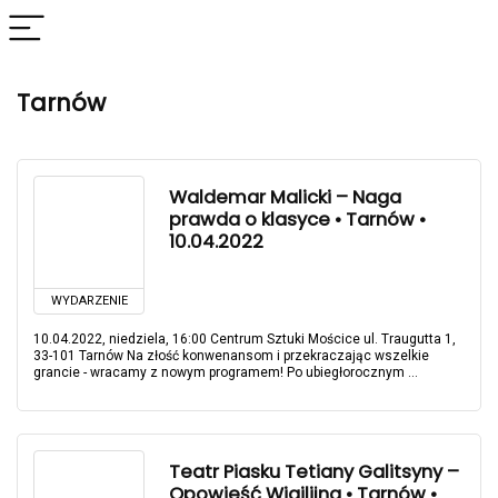
Tarnów
Waldemar Malicki – Naga
prawda o klasyce • Tarnów •
10.04.2022
WYDARZENIE
10.04.2022, niedziela, 16:00 Centrum Sztuki Mościce ul. Traugutta 1,
33-101 Tarnów Na złość konwenansom i przekraczając wszelkie
grancie - wracamy z nowym programem! Po ubiegłorocznym ...
Teatr Piasku Tetiany Galitsyny –
Opowieść Wigilijna • Tarnów •