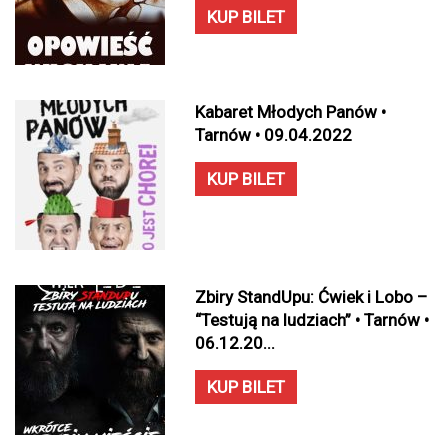
KUP BILET
Kabaret Młodych Panów •
Tarnów • 09.04.2022
KUP BILET
Zbiry StandUpu: Ćwiek i Lobo –
“Testują na ludziach” • Tarnów •
06.12.20...
KUP BILET