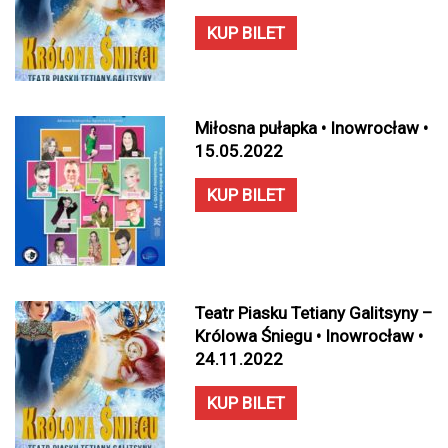
KUP BILET
Miłosna pułapka • Inowrocław •
15.05.2022
KUP BILET
Teatr Piasku Tetiany Galitsyny –
Królowa Śniegu • Inowrocław •
24.11.2022
KUP BILET