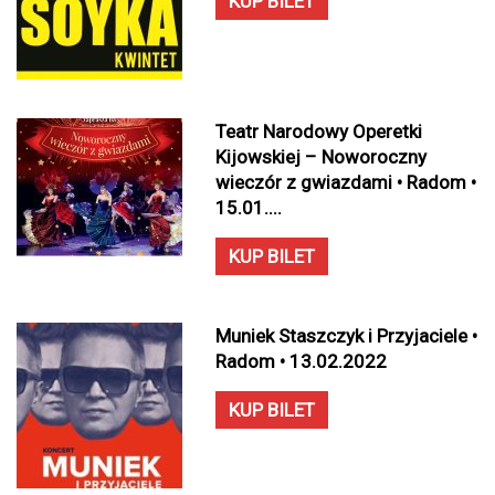
KUP BILET
Teatr Narodowy Operetki
Kijowskiej – Noworoczny
wieczór z gwiazdami • Radom •
15.01....
KUP BILET
Muniek Staszczyk i Przyjaciele •
Radom • 13.02.2022
KUP BILET