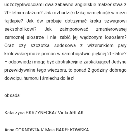
uszczypliwościami dwa zabawne angielskie małżeństwa z
20-letnim stażem? Jak rozbudzić dziką namiętność w mężu
fajtłapie? Jak ów próbuje dotrzymać kroku szwagrowi
seksoholikowi? Jak zaimponować zmanierowanej
zamożnej siostrze i nie zabić jej wędzonym łososiem?
Oraz czy szczotka sedesowa z wizerunkiem pary
królewskiej może pomóc w samobójstwie pięknej 20-latce?
– odpowiedzi mogą być abstrakcyjnie zaskakujące! Jedyne
przewidywalne tego wieczoru, to ponad 2 godziny dobrego
dowcipu, humoru i śmiechu do łez!
obsada:
Katarzyna SKRZYNECKA/ Viola ARLAK
Anna GORNOSTAJ/ Maja BAREŁKOWSKA